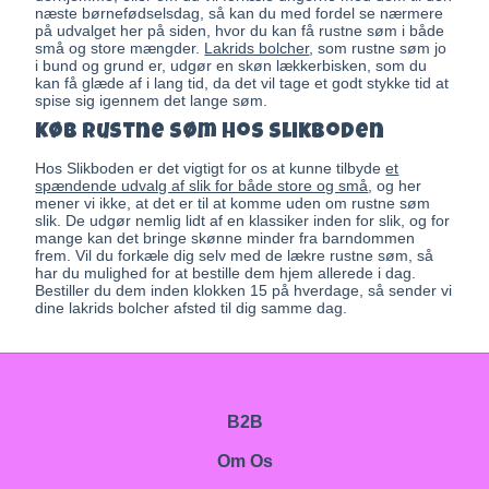
næste børnefødselsdag, så kan du med fordel se nærmere
på udvalget her på siden, hvor du kan få rustne søm i både
små og store mængder.
Lakrids bolcher
, som rustne søm jo
i bund og grund er, udgør en skøn lækkerbisken, som du
kan få glæde af i lang tid, da det vil tage et godt stykke tid at
spise sig igennem det lange søm.
Køb rustne søm hos Slikboden
Hos Slikboden er det vigtigt for os at kunne tilbyde
et
spændende udvalg af slik for både store og små
, og her
mener vi ikke, at det er til at komme uden om rustne søm
slik. De udgør nemlig lidt af en klassiker inden for slik, og for
mange kan det bringe skønne minder fra barndommen
frem. Vil du forkæle dig selv med de lækre rustne søm, så
har du mulighed for at bestille dem hjem allerede i dag.
Bestiller du dem inden klokken 15 på hverdage, så sender vi
dine lakrids bolcher afsted til dig samme dag.
B2B
Om Os