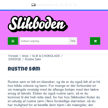
Kundeservice tlf.
51 90 67 14
Søg
Forside
/
shop
/
SLIK & CHOKOLADE
/
DIVERSE
/
Rustne Søm
Rustne Søm
Rustne søm er lidt en klassiker, og de er da også lidt af et hit
hos både voksne og børn. For mange er der forbundet en
vis mængde nostalgi med de aflange bolsjer med den lækre
smag af lakrids. Elsker du også rustne søm, så er du
kommet til det helt rette sted, for her hos Slikboden finder du
et udvalg af rustne søm i flere forskellige størrelser, så du
har mulighed for at bestille dem hjem i de mængder, der