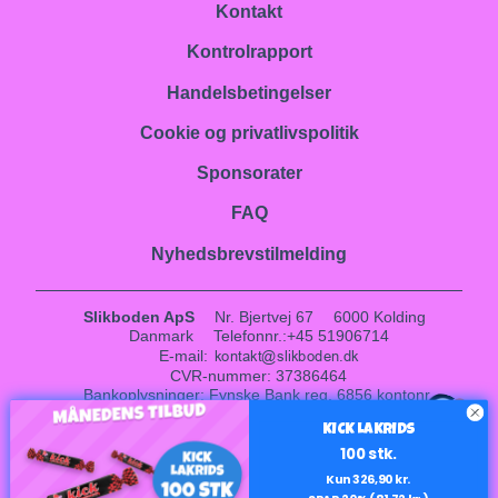
Kontakt
Kontrolrapport
Handelsbetingelser
Cookie og privatlivspolitik
Sponsorater
FAQ
Nyhedsbrevstilmelding
Slikboden ApS
Nr. Bjertvej 67
6000 Kolding
Danmark
Telefonnr.
:
+45 51906714
E-mail
:
CVR-nummer
:
37386464
Bankoplysninger
:
Fynske Bank reg. 6856 kontonr.
1
0001017408
KICK LAKRIDS
Sitemap
100 stk.
Facebook
Instagram
LinkedIn
Kun 326,90 kr.