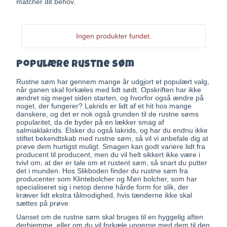
matcher dit behov.
Ingen produkter fundet.
Populære rustne søm
Rustne søm har gennem mange år udgjort et populært valg,
når ganen skal forkæles med lidt sødt. Opskriften har ikke
ændret sig meget siden starten, og hvorfor også ændre på
noget, der fungerer? Lakrids er lidt af et hit hos mange
danskere, og det er nok også grunden til de rustne søms
popularitet, da de byder på en lækker smag af
salmiaklakrids. Elsker du også lakrids, og har du endnu ikke
stiftet bekendtskab med rustne søm, så vil vi anbefale dig at
prøve dem hurtigst muligt. Smagen kan godt variere lidt fra
producent til producent, men du vil helt sikkert ikke være i
tvivl om, at der er tale om et rustent søm, så snart du putter
det i munden. Hos Slikboden finder du rustne søm fra
producenter som Klintebolcher og Møn bolcher, som har
specialiseret sig i netop denne hårde form for slik, der
kræver lidt ekstra tålmodighed, hvis tænderne ikke skal
sættes på prøve.
Uanset om de rustne søm skal bruges til en hyggelig aften
derhjemme, eller om du vil forkæle ungerne med dem til den