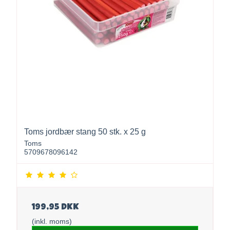
Toms jordbær stang 50 stk. x 25 g
Toms
5709678096142
199,95 DKK
(inkl. moms)