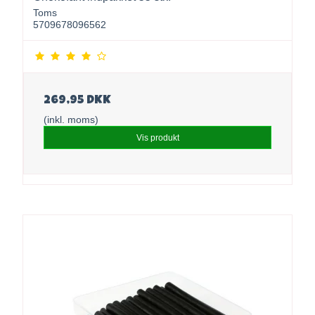
Toms
5709678096562
269,95 DKK
(inkl. moms)
Vis produkt