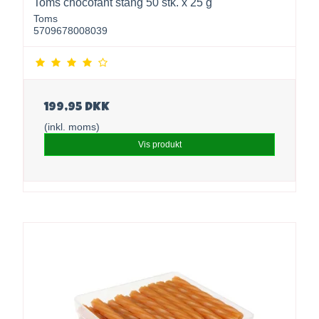
Toms chocofant stang 50 stk. x 25 g
Toms
5709678008039
199,95 DKK
(inkl. moms)
Vis produkt