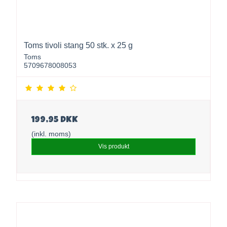
Toms tivoli stang 50 stk. x 25 g
Toms
5709678008053
199,95 DKK
(inkl. moms)
Vis produkt