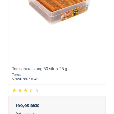
Toms truxa stang 50 stk. x 25 g
Toms
5709678071040
199,95 DKK
(inkl. moms)