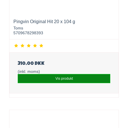
Pingvin Original Hit 20 x 104 g
Toms
5709678298393
310,00 DKK
(inkl. moms)
Vis produkt