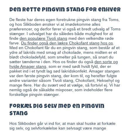
Den rette pingvin stang for enhver
De fleste har deres egen foretrukne pingvin stang fra Toms,
og hos Slikboden ønsker vi at imødekomme alles
præferencer, og derfor fører vi også et bredt udvalg af Toms
stænger. I udvalget har du således både mulighed for at
finde
den populære Tivoli stang
med den velkendte røde
farve.
Du finder også den lækre Chokofant stang hos os
.
Med en Chokofant får du en pingvin stang, som består af et
ydre af lakrids med smag af chokolade, mens midten er et
blødt chokoladefyld, som smelter på tungen, så snart du
sætter tænderne i den. Hos os finder du også
den sorte og
hvide Amager stang
, som er med sødt hvidt fyld, der er
pakket ind i et tyndt lag sød lakridskonfekt. Amager stangen
var den første pingvin stang, der kom til, og herefter fulgte
andre varianter såsom Tivoli stang, Chokofant, Heksehyl og
mange flere. Har du svært ved at vælge, så fortvivl ej. Vi har
nemlig også de såkaldte mixposer, som indeholder flere
forskellige pingvin stænger.
Forkæl dig selv med en pingvin
stang
Hos Slikboden går vi ind for, at man skal huske at forkæle
sig selv, og selvforkælelse kan selvsagt være mange