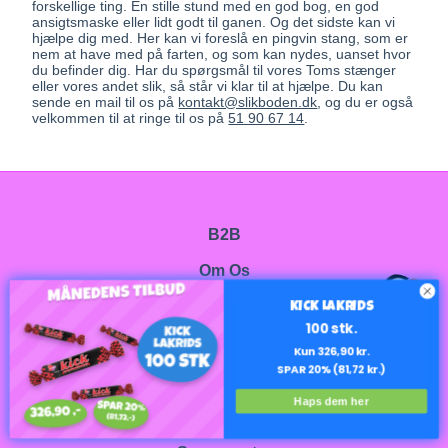
forskellige ting. En stille stund med en god bog, en god
ansigtsmaske eller lidt godt til ganen. Og det sidste kan vi
hjælpe dig med. Her kan vi foreslå en pingvin stang, som er
nem at have med på farten, og som kan nydes, uanset hvor
du befinder dig. Har du spørgsmål til vores Toms stænger
eller vores andet slik, så står vi klar til at hjælpe. Du kan
sende en mail til os på
kontakt@slikboden.dk
, og du er også
velkommen til at ringe til os på
51 90 67 14
.
B2B
Om Os
1
Kontakt
KICK LAKRIDS
100 stk.
Kontrolrapport
Kun 326,90 kr.
SPAR 20% (81,72 kr.)
Handelsbetingelser
Haps dem her
Cookie og privatlivspolitik