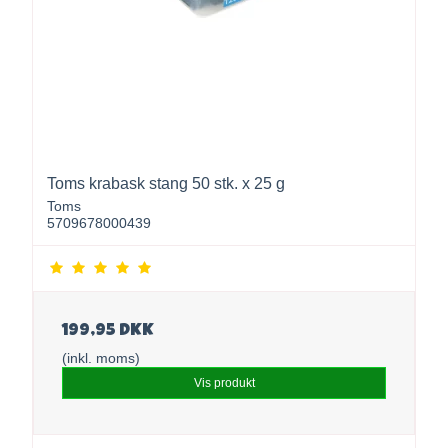
Toms krabask stang 50 stk. x 25 g
Toms
5709678000439
199,95 DKK
(inkl. moms)
Vis produkt