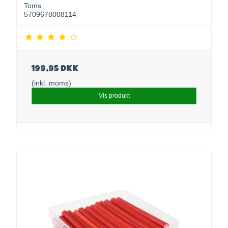
Toms
5709678008114
199,95 DKK
(inkl. moms)
Vis produkt