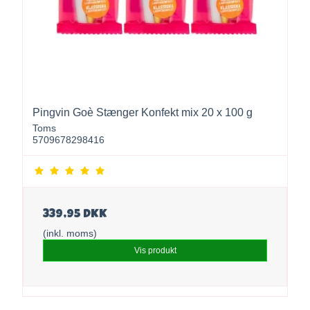
Pingvin Goè Stænger Konfekt mix 20 x 100 g
Toms
5709678298416
339,95 DKK
(inkl. moms)
Vis produkt