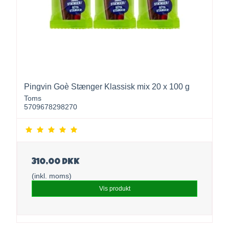
Pingvin Goè Stænger Klassisk mix 20 x 100 g
Toms
5709678298270
310,00 DKK
(inkl. moms)
Vis produkt