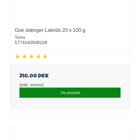
Goe stænger Lakrids 20 x 100 g
Toms
5774540508108
310,00 DKK
(inkl. moms)
Vis produkt