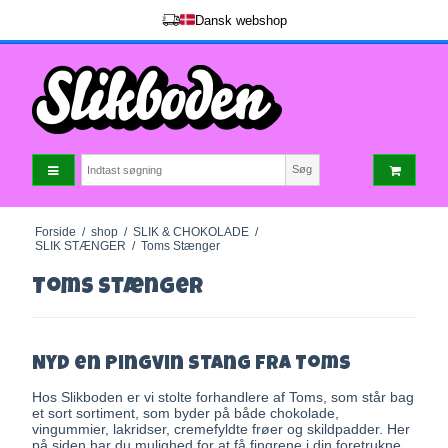
Dansk webshop
Søg
Forside
/
shop
/
SLIK & CHOKOLADE
/
SLIK STÆNGER
/
Toms Stænger
Toms Stænger
Nyd en Pingvin stang fra Toms
Hos Slikboden er vi stolte forhandlere af Toms, som står bag
et sort sortiment, som byder på både chokolade,
vingummier, lakridser, cremefyldte frøer og skildpadder. Her
på siden har du mulighed for at få fingrene i din foretrukne