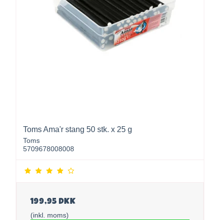
Toms Ama'r stang 50 stk. x 25 g
Toms
5709678008008
199,95 DKK
(inkl. moms)