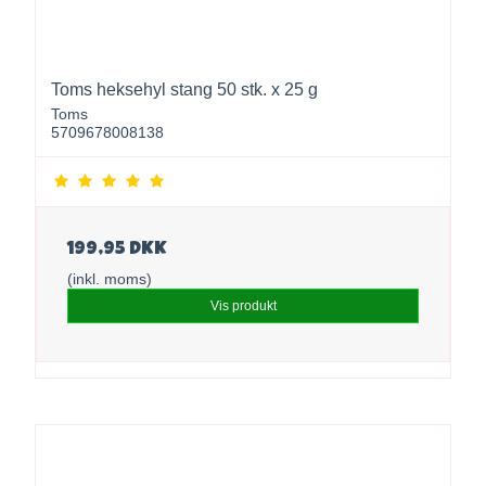
Toms heksehyl stang 50 stk. x 25 g
Toms
5709678008138
199,95 DKK
(inkl. moms)
Vis produkt