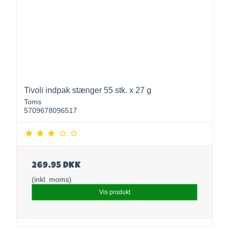
Tivoli indpak stænger 55 stk. x 27 g
Toms
5709678096517
269,95 DKK
(inkl. moms)
Vis produkt