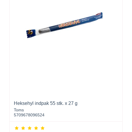
Heksehyl indpak 55 stk. x 27 g
Toms
5709678096524