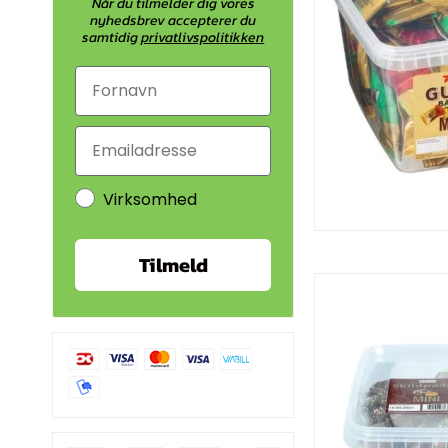
Når du tilmelder dig vores
nyhedsbrev accepterer du
samtidig
privatlivspolitikken
Virksomhed
Tilmeld