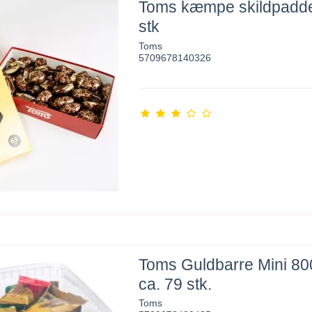
Toms kæmpe skildpadde
stk
Toms
5709678140326
Toms Guldbarre Mini 80
ca. 79 stk.
Toms