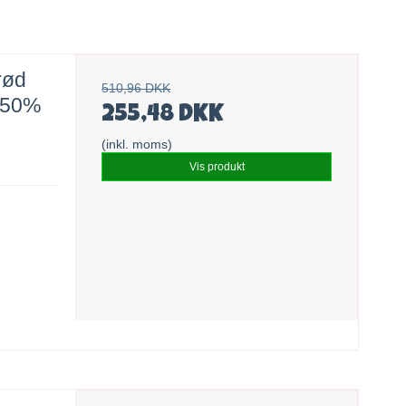
rød
510,96 DKK
R 50%
255,48 DKK
(inkl. moms)
Vis produkt