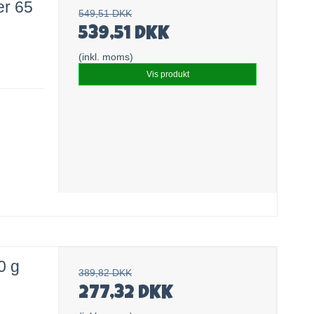
r 65
549,51 DKK
539,51 DKK
(inkl. moms)
Vis produkt
0 g
389,82 DKK
277,32 DKK