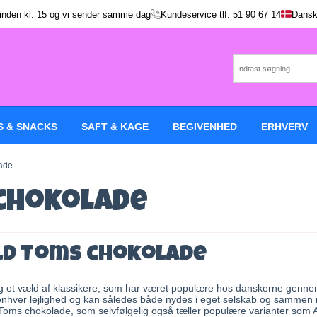
 inden kl. 15 og vi sender samme dag
Kundeservice tlf.
51 90 67 14
Dansk
S & SNACKS
SAFT & KAGE
BEGIVENHED
ERHVERV
ade
Chokolade
d Toms chokolade
 et væld af klassikere, som har været populære hos danskerne gennem fl
 enhver lejlighed og kan således både nydes i eget selskab og sammen 
 Toms chokolade, som selvfølgelig også tæller populære varianter so