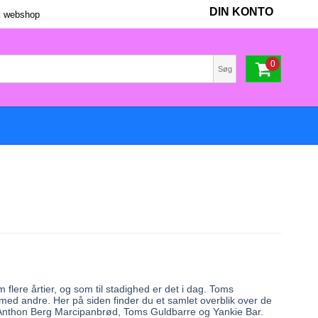
DIN KONTO
 webshop
0
Søg
ere årtier, og som til stadighed er det i dag. Toms
med andre. Her på siden finder du et samlet overblik over de
m Anthon Berg Marcipanbrød, Toms Guldbarre og Yankie Bar.