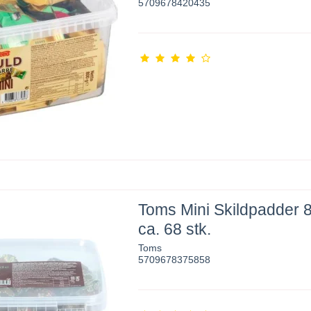
5709678420435
Toms Mini Skildpadder 
ca. 68 stk.
Toms
5709678375858