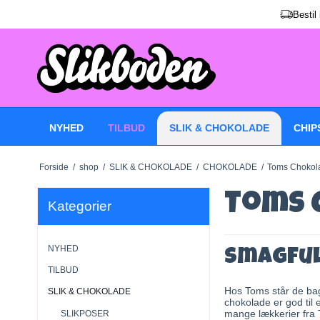
Bestil
NYHED
TILBUD
SLIK & CHOKOLADE
CHIP
Forside
/
shop
/
SLIK & CHOKOLADE
/
CHOKOLADE
/
Toms Chokol
Toms 
Kategorier
NYHED
Smagful
TILBUD
Hos Toms står de bag
SLIK & CHOKOLADE
chokolade er god til
mange lækkerier fra
SLIKPOSER