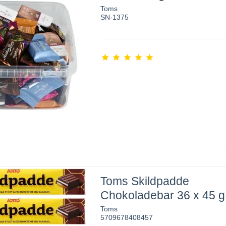
Toms
SN-1375
Toms Skildpadde
Chokoladebar 36 x 45 g
Toms
5709678408457