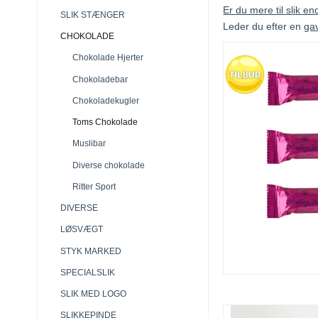
Er du mere til slik e
SLIK STÆNGER
Leder du efter en
gav
CHOKOLADE
Chokolade Hjerter
Chokoladebar
Chokoladekugler
Toms Chokolade
Muslibar
Diverse chokolade
Ritter Sport
DIVERSE
LØSVÆGT
STYK MARKED
SPECIALSLIK
SLIK MED LOGO
SLIKKEPINDE