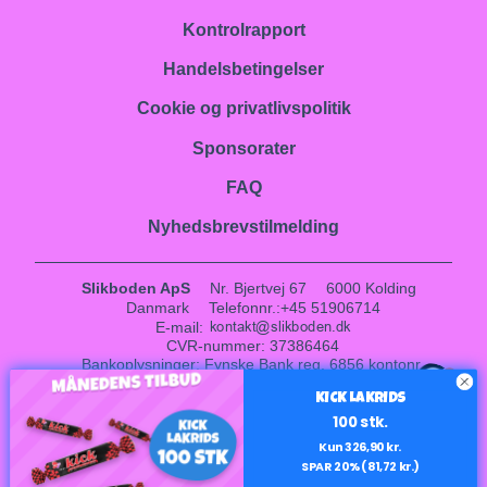
Kontrolrapport
Handelsbetingelser
Cookie og privatlivspolitik
Sponsorater
FAQ
Nyhedsbrevstilmelding
Slikboden ApS
Nr. Bjertvej 67
6000 Kolding
Danmark
Telefonnr.
:
+45 51906714
E-mail
:
CVR-nummer
:
37386464
Bankoplysninger
:
Fynske Bank reg. 6856 kontonr.
1
0001017408
KICK LAKRIDS
Sitemap
100 stk.
Facebook
Instagram
LinkedIn
Kun 326,90 kr.
SPAR 20% (81,72 kr.)