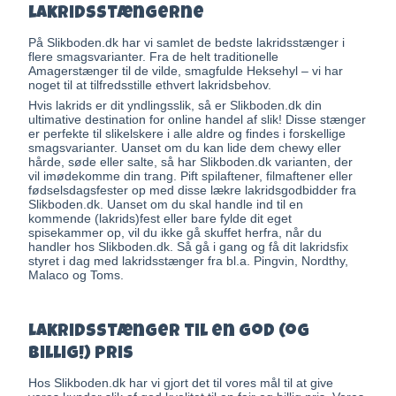
lakridsstængerne
På Slikboden.dk har vi samlet de bedste lakridsstænger i
flere smagsvarianter. Fra de helt traditionelle
Amagerstænger til de vilde, smagfulde Heksehyl – vi har
noget til at tilfredsstille ethvert lakridsbehov.
Hvis lakrids er dit yndlingsslik, så er Slikboden.dk din
ultimative destination for online handel af slik! Disse stænger
er perfekte til slikelskere i alle aldre og findes i forskellige
smagsvarianter. Uanset om du kan lide dem chewy eller
hårde, søde eller salte, så har Slikboden.dk varianten, der
vil imødekomme din trang. Pift spilaftener, filmaftener eller
fødselsdagsfester op med disse lækre lakridsgodbidder fra
Slikboden.dk. Uanset om du skal handle ind til en
kommende (lakrids)fest eller bare fylde dit eget
spisekammer op, vil du ikke gå skuffet herfra, når du
handler hos Slikboden.dk. Så gå i gang og få dit lakridsfix
styret i dag med lakridsstænger fra bl.a. Pingvin, Nordthy,
Malaco og Toms.
Lakridsstænger til en god (og
billig!) pris
Hos Slikboden.dk har vi gjort det til vores mål til at give