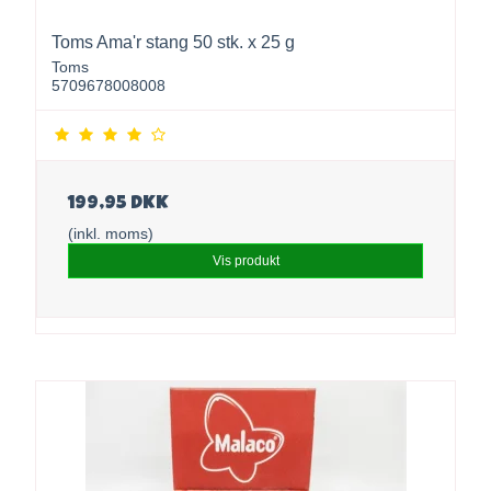
Toms Ama'r stang 50 stk. x 25 g
Toms
5709678008008
199,95 DKK
(inkl. moms)
Vis produkt