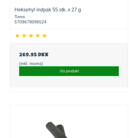
Heksehyl indpak 55 stk. x 27 g
Toms
5709678096524
269,95 DKK
(inkl. moms)
Vis produkt