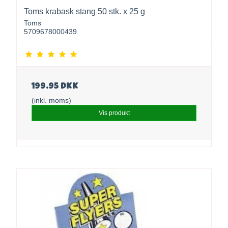
Toms krabask stang 50 stk. x 25 g
Toms
5709678000439
199,95 DKK
(inkl. moms)
Vis produkt