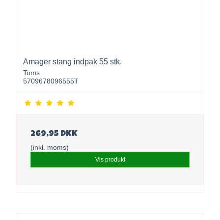
Amager stang indpak 55 stk.
Toms
5709678096555T
269,95 DKK
(inkl. moms)
Vis produkt