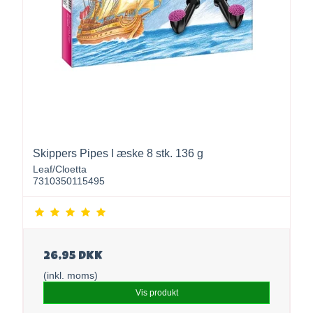
Skippers Pipes I æske 8 stk. 136 g
Leaf/Cloetta
7310350115495
26,95 DKK
(inkl. moms)
Vis produkt