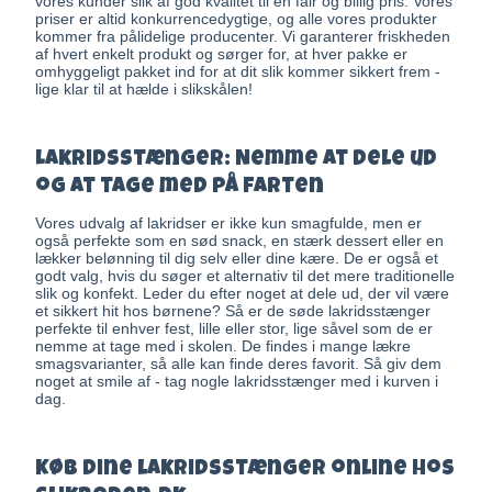
vores kunder slik af god kvalitet til en fair og billig pris. Vores
priser er altid konkurrencedygtige, og alle vores produkter
kommer fra pålidelige producenter. Vi garanterer friskheden
af hvert enkelt produkt og sørger for, at hver pakke er
omhyggeligt pakket ind for at dit slik kommer sikkert frem -
lige klar til at hælde i slikskålen!
Lakridsstænger: Nemme at dele ud
og at tage med på farten
Vores udvalg af lakridser er ikke kun smagfulde, men er
også perfekte som en sød snack, en stærk dessert eller en
lækker belønning til dig selv eller dine kære. De er også et
godt valg, hvis du søger et alternativ til det mere traditionelle
slik og konfekt. Leder du efter noget at dele ud, der vil være
et sikkert hit hos børnene? Så er de søde lakridsstænger
perfekte til enhver fest, lille eller stor, lige såvel som de er
nemme at tage med i skolen. De findes i mange lækre
smagsvarianter, så alle kan finde deres favorit. Så giv dem
noget at smile af - tag nogle lakridsstænger med i kurven i
dag.
Køb dine lakridsstænger online hos