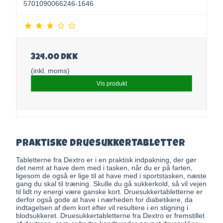
5701090066246-1646
324,00 DKK
(inkl. moms)
Vis produkt
Praktiske druesukkertabletter
Tabletterne fra Dextro er i en praktisk indpakning, der gør
det nemt at have dem med i tasken, når du er på farten,
ligesom de også er lige til at have med i sportstasken, næste
gang du skal til træning. Skulle du gå sukkerkold, så vil vejen
til lidt ny energi være ganske kort. Druesukkertabletterne er
derfor også gode at have i nærheden for diabetikere, da
indtagelsen af dem kort efter vil resultere i en stigning i
blodsukkeret. Druesukkertabletterne fra Dextro er fremstillet