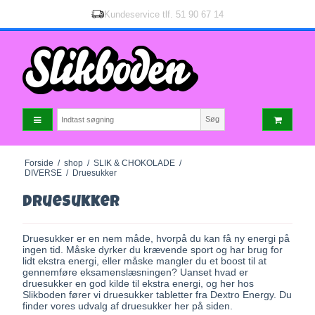
Kundeservice tlf.
51 90 67 14
Søg
Forside
/
shop
/
SLIK & CHOKOLADE
/
DIVERSE
/
Druesukker
Druesukker
Druesukker er en nem måde, hvorpå du kan få ny energi på
ingen tid. Måske dyrker du krævende sport og har brug for
lidt ekstra energi, eller måske mangler du et boost til at
gennemføre eksamenslæsningen? Uanset hvad er
druesukker en god kilde til ekstra energi, og her hos
Slikboden fører vi druesukker tabletter fra Dextro Energy. Du
finder vores udvalg af druesukker her på siden.