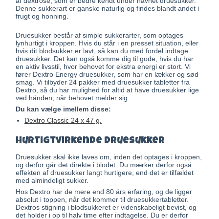
af dextrose, som er bedre kendt under navnet druesukker.
Denne sukkerart er ganske naturlig og findes blandt andet i
frugt og honning.
Druesukker består af simple sukkerarter, som optages
lynhurtigt i kroppen. Hvis du står i en presset situation, eller
hvis dit blodsukker er lavt, så kan du med fordel indtage
druesukker. Det kan også komme dig til gode, hvis du har
en aktiv livsstil, hvor behovet for ekstra energi er stort. Vi
fører Dextro Energy druesukker, som har en lækker og sød
smag. Vi tilbyder 24 pakker med druesukker tabletter fra
Dextro, så du har mulighed for altid at have druesukker lige
ved hånden, når behovet melder sig.
Du kan vælge imellem disse:
Dextro Classic 24 x 47 g.
Hurtigtvirkende druesukker
Druesukker skal ikke laves om, inden det optages i kroppen,
og derfor går det direkte i blodet. Du mærker derfor også
effekten af druesukker langt hurtigere, end det er tilfældet
med almindeligt sukker.
Hos Dextro har de mere end 80 års erfaring, og de ligger
absolut i toppen, når det kommer til druesukkertabletter.
Dextros stigning i blodsukkeret er videnskabeligt bevist, og
det holder i op til halv time efter indtagelse. Du er derfor