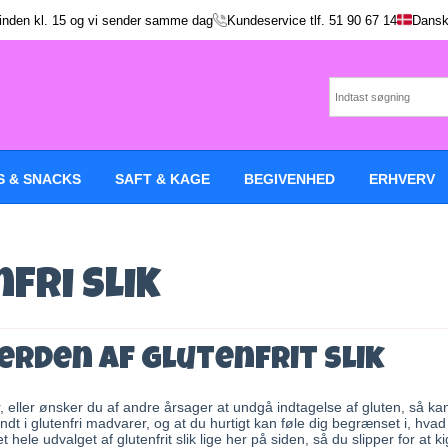
 inden kl. 15 og vi sender samme dag
Kundeservice tlf.
51 90 67 14
Dansk
S & SNACKS
SAFT & KAGE
BEGIVENHED
ERHVERV
fri Slik
erden af glutenfrit slik
r, eller ønsker du af andre årsager at undgå indtagelse af gluten, så ka
rundt i glutenfri madvarer, og at du hurtigt kan føle dig begrænset i, hv
t hele udvalget af glutenfrit slik lige her på siden, så du slipper for at