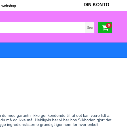
DIN KONTO
 webshop
0
Søg
n du med garanti nikke genkendende til, at det kan være lidt af
ad du må og ikke må. Heldigvis har vi her hos Slikboden gjort det
 kigge ingredienslisterne grundigt igennem for hver enkelt