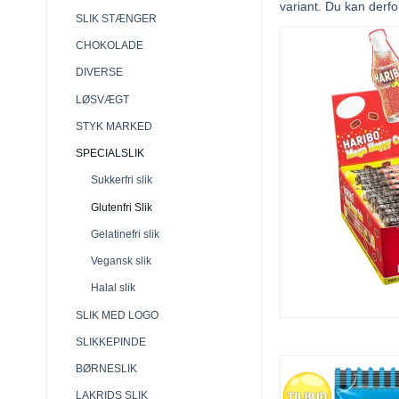
variant. Du kan derfo
SLIK STÆNGER
CHOKOLADE
DIVERSE
LØSVÆGT
STYK MARKED
SPECIALSLIK
Sukkerfri slik
Glutenfri Slik
Gelatinefri slik
Vegansk slik
Halal slik
SLIK MED LOGO
SLIKKEPINDE
BØRNESLIK
LAKRIDS SLIK