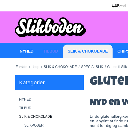
Bestil
NYHED
TILBUD
SLIK & CHOKOLADE
CHIP
Forside
/
shop
/
SLIK & CHOKOLADE
/
SPECIALSLIK
/
Glutenfri Slik
Gluten
Kategorier
NYHED
Nyd en v
TILBUD
Er du glutenallergike
SLIK & CHOKOLADE
en labyrint at finde 
nemt for dig og samle
SLIKPOSER