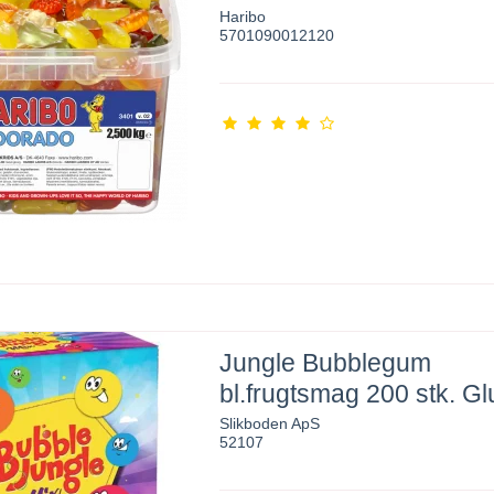
Haribo
5701090012120
Jungle Bubblegum
bl.frugtsmag 200 stk. Glu
Slikboden ApS
52107