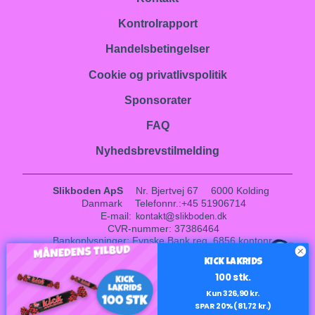
Kontrolrapport
Handelsbetingelser
Cookie og privatlivspolitik
Sponsorater
FAQ
Nyhedsbrevstilmelding
Slikboden ApS
Nr. Bjertvej 67
6000 Kolding
Danmark
Telefonnr.
:
+45 51906714
E-mail
:
CVR-nummer
:
37386464
Bankoplysninger
:
Fynske Bank reg. 6856 kontonr.
1
0001017408
KICK LAKRIDS
Sitemap
100 stk.
Facebook
Instagram
LinkedIn
Kun 326,90 kr.
SPAR 20% (81,72 kr.)