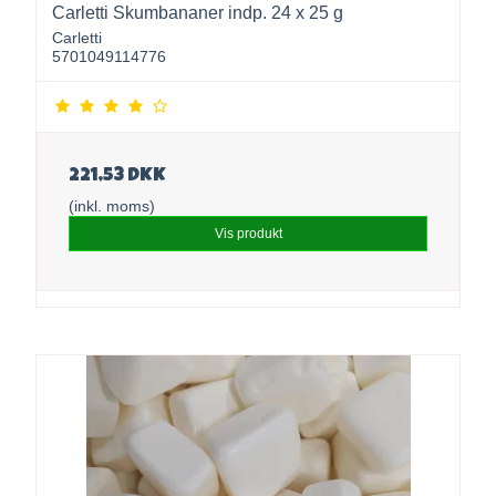
Carletti Skumbananer indp. 24 x 25 g
Carletti
5701049114776
221,53 DKK
(inkl. moms)
Vis produkt