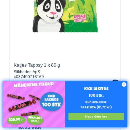
Katjes Tappsy 1 x 80 g
Slikboden ApS
4037400716169
1
Nettovægt 80 g
KICK LAKRIDS
100 stk.
Kun 326,90 kr.
SPAR 20% (81,72 kr.)
Haps dem her
18,95 DKK
16,95 DKK