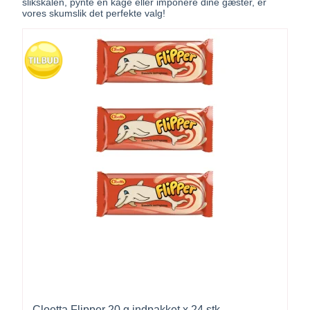
slikskålen, pynte en kage eller imponere dine gæster, er
vores skumslik det perfekte valg!
Cloetta Flipper 20 g indpakket x 24 stk.