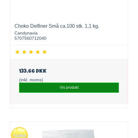
Choko Delfiner Små ca.100 stk. 1,1 kg.
Candynavia
5707560712040
133,66 DKK
(inkl. moms)
Vis produkt