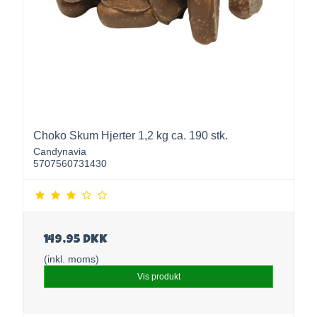
Choko Skum Hjerter 1,2 kg ca. 190 stk.
Candynavia
5707560731430
149,95 DKK
(inkl. moms)
Vis produkt