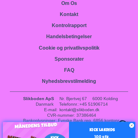
Om Os
Kontakt
Kontrolrapport
Handelsbetingelser
Cookie og privatlivspolitik
Sponsorater
FAQ
Nyhedsbrevstilmelding
Slikboden ApS
Nr. Bjertvej 67
6000 Kolding
Danmark
Telefonnr.
:
+45 51906714
E-mail
:
CVR-nummer
:
37386464
Bankoplysninger
:
Fynske Bank reg. 6856 kontonr.
1
0001017408
KICK LAKRIDS
Sitemap
100 stk.