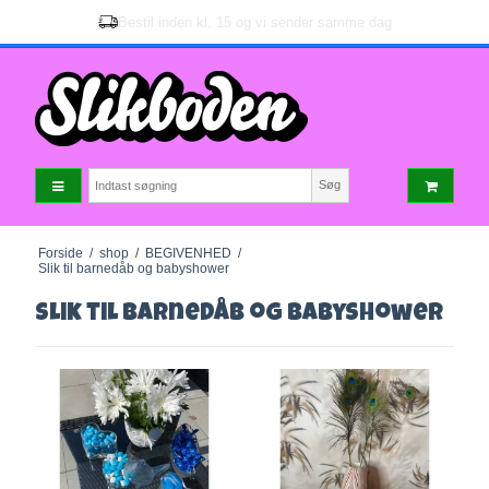
Kundeservice tlf.
51 90 67 14
Søg
Forside
/
shop
/
BEGIVENHED
/
Slik til barnedåb og babyshower
Slik til barnedåb og babyshower