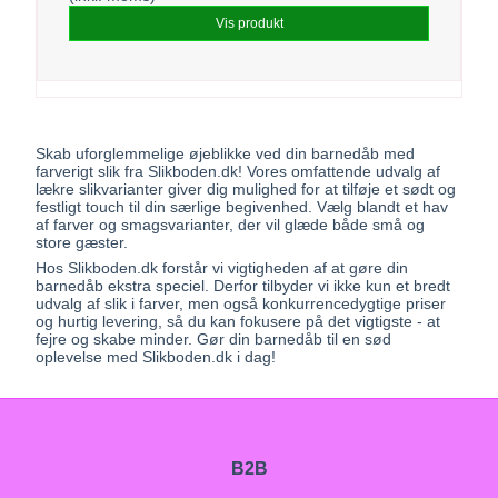
Vis produkt
Skab uforglemmelige øjeblikke ved din barnedåb med
farverigt slik fra Slikboden.dk! Vores omfattende udvalg af
lækre slikvarianter giver dig mulighed for at tilføje et sødt og
festligt touch til din særlige begivenhed. Vælg blandt et hav
af farver og smagsvarianter, der vil glæde både små og
store gæster.
Hos Slikboden.dk forstår vi vigtigheden af at gøre din
barnedåb ekstra speciel. Derfor tilbyder vi ikke kun et bredt
udvalg af slik i farver, men også konkurrencedygtige priser
og hurtig levering, så du kan fokusere på det vigtigste - at
fejre og skabe minder. Gør din barnedåb til en sød
oplevelse med Slikboden.dk i dag!
B2B