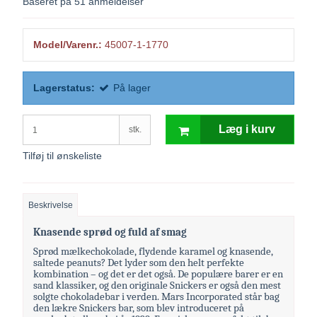
Baseret på
51
anmeldelser
Model/Varenr.:
45007-1-1770
Lagerstatus:
På lager
Læg i kurv
stk.
Tilføj til ønskeliste
Beskrivelse
Knasende sprød og fuld af smag
Sprød mælkechokolade, flydende karamel og knasende,
saltede peanuts? Det lyder som den helt perfekte
kombination – og det er det også. De populære barer er en
sand klassiker, og den originale Snickers er også den mest
solgte chokoladebar i verden. Mars Incorporated står bag
den lækre Snickers bar, som blev introduceret på