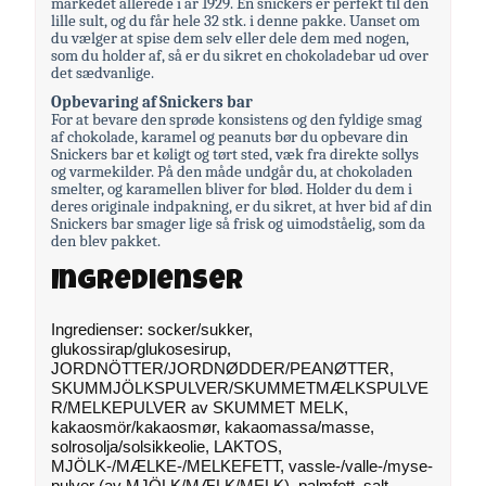
markedet allerede i år 1929. En snickers er perfekt til den
lille sult, og du får hele 32 stk. i denne pakke. Uanset om
du vælger at spise dem selv eller dele dem med nogen,
som du holder af, så er du sikret en chokoladebar ud over
det sædvanlige.
Opbevaring af Snickers bar
For at bevare den sprøde konsistens og den fyldige smag
af chokolade, karamel og peanuts bør du opbevare din
Snickers bar et køligt og tørt sted, væk fra direkte sollys
og varmekilder. På den måde undgår du, at chokoladen
smelter, og karamellen bliver for blød. Holder du dem i
deres originale indpakning, er du sikret, at hver bid af din
Snickers bar smager lige så frisk og uimodståelig, som da
den blev pakket.
Ingredienser
Ingredienser: socker/sukker,
glukossirap/glukosesirup,
JORDNÖTTER/JORDNØDDER/PEANØTTER,
SKUMMJÖLKSPULVER/SKUMMETMÆLKSPULVE
R/MELKEPULVER av SKUMMET MELK,
kakaosmör/kakaosmør, kakaomassa/masse,
solrosolja/solsikkeolie, LAKTOS,
MJÖLK-/MÆLKE-/MELKEFETT, vassle-/valle-/myse-
pulver (av MJÖLK/MÆLK/MELK), palmfett, salt,