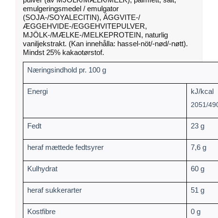
emulgeringsmedel / emulgator
(SOJA-/SOYALECITIN), ÄGGVITE-/
ÆGGEHVIDE-/EGGEHVITEPULVER,
MJÖLK-/MÆLKE-/MELKEPROTEIN, naturlig
vaniljekstrakt. (Kan innehålla: hassel-nöt/-nød/-nøtt).
Mindst 25% kakaotørstof.
Næringsindhold pr. 100 g
Energi
kJ/kcal
2051/49
Fedt
23 g
heraf mættede fedtsyrer
7,6 g
Kulhydrat
60 g
heraf sukkerarter
51 g
Kostfibre
0 g