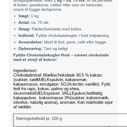
smagsoplevelse. Med
1 kg – ca. 75 stk.
er de perfekte
til fester, gavekurve, caféer eller som en luksuriøs
snack til hygge derhjemme.
Vægt:
1 kg
Antal:
ca. 75 stk.
Smag:
Flødechokolade med kokos
Indhold:
Fyldte chokoladekugler i hvid indpakning
Anvendelse:
Ideel til fest, gave, café eller hygge
Opbevaring:
Tørt og køligt
Fyldte Chokoladekugler Hvid – cremet chokolade
med et strejf af kokos!
Ingredienser:
Chokoladeskal: Mælkechokolade 30,5 % kakao:
(sukker, sødMÆLKspulver, kakaosmør,
kakaomasse, emulgator: SOJA lecitin; vanillin). Fyld:
fedt fra raps, kokos, palme og shea,
skummetsMÆLKspulver, VALLEpulver,fedtfattig
kakaopulver, kokosmasse 3%(sukker, kokosmælk,
stivelse, naturlig aroma), aromaer. Kan indeholde spor
af nødder.
Næringsindhold pr. 100 g