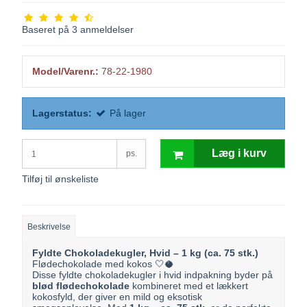
Baseret på
3
anmeldelser
Model/Varenr.:
78-22-1980
Lagerstatus:
På lager
Læg i kurv
ps.
Tilføj til ønskeliste
Beskrivelse
Fyldte Chokoladekugler, Hvid – 1 kg (ca. 75 stk.)
Flødechokolade med kokos 🤍🥥
Disse fyldte chokoladekugler i hvid indpakning byder på
blød flødechokolade
kombineret med et lækkert
kokosfyld, der giver en mild og eksotisk