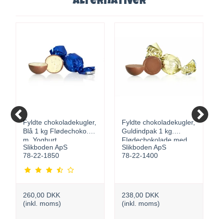
Alternativer
Fyldte chokoladekugler,
Fyldte chokoladekugler,
Blå 1 kg Flødechoko.
Guldindpak 1 kg.
m. Yoghurt
Flødechokolade med
Slikboden ApS
Slikboden ApS
karamel
78-22-1850
78-22-1400
260,00 DKK
238,00 DKK
(inkl. moms)
(inkl. moms)