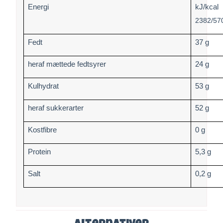
Energi
kJ/kcal
2382/57
Fedt
37 g
heraf mættede fedtsyrer
24 g
Kulhydrat
53 g
heraf sukkerarter
52 g
Kostfibre
0 g
Protein
5,3 g
Salt
0,2 g