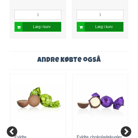
Læg i kurv
Læg i kurv
Andre købte også
Fyldte
Fyldte chokoladekugler,