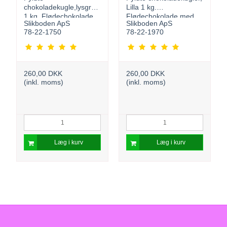
chokoladekugle,lysgrøn
Lilla 1 kg.
1 kg. Flødechokolade
Flødechokolade med
Slikboden ApS
Slikboden ApS
med lakrids
cookie
78-22-1750
78-22-1970
260,00 DKK
260,00 DKK
(inkl. moms)
(inkl. moms)
Læg i kurv
Læg i kurv