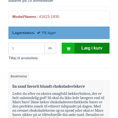
Baseret på
29
anmeldelser
Model/Varenr.:
41623-1830
Lagerstatus:
På lager
Læg i kurv
stk.
Tilføj til ønskeliste
Beskrivelse
En sand favorit blandt chokoladeelskere
Leder du efter en ekstra smagfuld lækkerbisken, der er
helt ualmindelig god? Så skal du ikke lede længere end til
Mars bars! Disse lækre chokoladeoverdækkede barer er
den perfekte snack til ethvert tidspunkt på dagen. Med
en cremet chokoladekerne og en sprød ydre skal er Mars
barer sikker på at tilfredsstille din søde tand. Desuden er