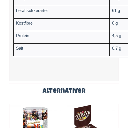
heraf sukkerarter
61 g
Kostfibre
0 g
Protein
4,5 g
Salt
0,7 g
Alternativer