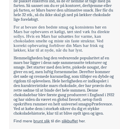
de pakket enkeltvis ind, så de er nemme at tage med på
farten. Så uanset om du er på kontoret, derhjemme eller
på farten, er Mars barer den ultimative snack. Her får du
hele 32 stk., så du ikke skal gå ned på lækker chokolade
lige foreløbigt.
For at bevare den bedste smag og konsistens bør en 
Mars bar opbevares et køligt, tørt sted væk fra direkte 
sollys. Hvis en Mars bar udsættes for varme, kan 
chokoladen smelte og miste sin faste struktur. Ved 
korrekt opbevaring forbliver din Mars bar frisk og 
lækker, klar til at nyde, når du har lyst.
Hemmeligheden bag den vedvarende popularitet af en
mars bar ligger i dens nøje sammensatte teksturer og
smage. Det starter med den lette, piskede nougat, der
giver en sej, men luftig fornemmelse. Derefter kommer
det søde og cremede karamellag, som tilføjer en dybde og
rigdom til oplevelsen. Hele herligheden er indkapslet i
den karakteristiske mars chokolade, der har præcis den
rette sødme til at binde det hele sammen. Denne
chokoladebar blev første gang produceret i England i 1932
og har siden da været en global favorit, netop fordi
opskriften rammer en helt universel smagspPræference.
Ved at købe dem i storkøb sikrer du dig et stykke
chokoladehistorie, klar til at blive nydt igen og igen.
Find mere
brunt slik
til din
slikbuffet
her.