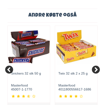
Andre købte også
Snickers 32 stk 50 g
Twix 32 stk 2 x 25 g
Masterfood
Masterfood
45007-1-1770
4011800556617-1686