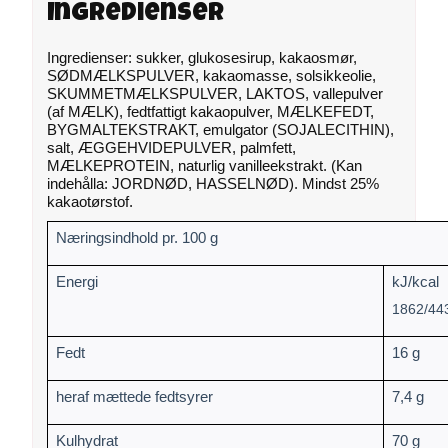
Ingredienser
Ingredienser: sukker, glukosesirup, kakaosmør,
SØDMÆLKSPULVER, kakaomasse, solsikkeolie,
SKUMMETMÆLKSPULVER, LAKTOS, vallepulver
(af MÆLK), fedtfattigt kakaopulver, MÆLKEFEDT,
BYGMALTEKSTRAKT, emulgator (SOJALECITHIN),
salt, ÆGGEHVIDEPULVER, palmfett,
MÆLKEPROTEIN, naturlig vanilleekstrakt. (Kan
indehålla: JORDNØD, HASSELNØD). Mindst 25%
kakaotørstof.
Næringsindhold pr. 100 g
Energi
kJ/kcal
1862/44
Fedt
16 g
heraf mættede fedtsyrer
7,4 g
Kulhydrat
70 g