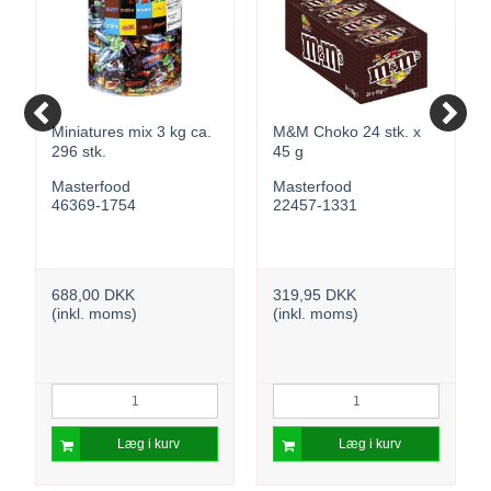
Miniatures mix 3 kg ca.
M&M Choko 24 stk. x
296 stk.
45 g
Masterfood
Masterfood
46369-1754
22457-1331
688,00 DKK
319,95 DKK
(inkl. moms)
(inkl. moms)
Læg i kurv
Læg i kurv