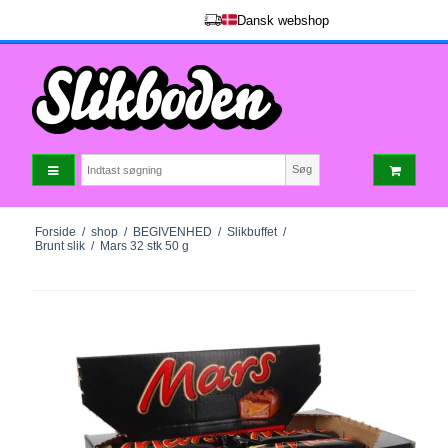
Dansk webshop
Søg
Forside
/
shop
/
BEGIVENHED
/
Slikbuffet
/
Brunt slik
/
Mars 32 stk 50 g