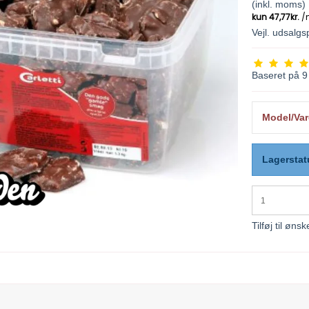
(inkl. moms)
Vejl. udsalg
Baseret på
9
Model/Var
Lagerstat
Tilføj til ønsk