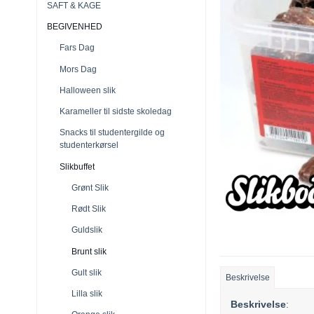
SAFT & KAGE
BEGIVENHED
Fars Dag
Mors Dag
Halloween slik
Karameller til sidste skoledag
Snacks til studentergilde og
studenterkørsel
Slikbuffet
Grønt Slik
Rødt Slik
Guldslik
Brunt slik
Gult slik
Beskrivelse
Lilla slik
Beskrivelse
: