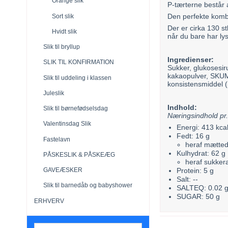
Orange slik
P-tærterne består
Den perfekte kombin
Sort slik
Der er cirka 130 stk
Hvidt slik
når du bare har lys
Slik til bryllup
Ingredienser:
SLIK TIL KONFIRMATION
Sukker, glukosesir
kakaopulver, SKU
Slik til uddeling i klassen
konsistensmiddel (
Juleslik
Indhold:
Slik til børnefødselsdag
Næringsindhold pr
Valentinsdag Slik
Energi: 413 kca
Fedt: 16 g
Fastelavn
heraf mætted
Kulhydrat: 62 g
PÅSKESLIK & PÅSKEÆG
heraf sukkera
GAVEÆSKER
Protein: 5 g
Salt: --
Slik til barnedåb og babyshower
SALTEQ: 0.02 
SUGAR: 50 g
ERHVERV