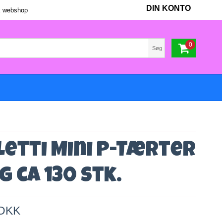
DIN KONTO
 webshop
0
Søg
letti Mini P-Tærter
kg ca 130 stk.
 DKK