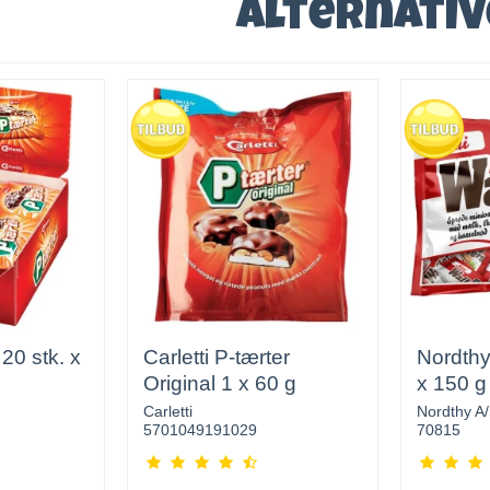
Alternati
 20 stk. x
Carletti P-tærter
Nordthy
Original 1 x 60 g
x 150 g 
Carletti
Nordthy A
5701049191029
70815