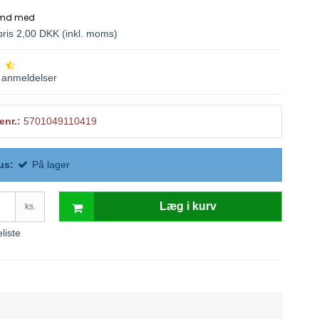
spris 2,00 DKK
(inkl. moms)
anmeldelser
enr.:
5701049110419
us:
På lager
Læg i kurv
ks.
eliste