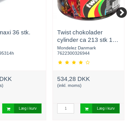
maxi 36 stk.
Twist chokolader
D
cylinder ca 213 stk 1,5
K
kg
.
Mondelez Danmark
F
95314h
7622300326944
6
6
 DKK
534,28 DKK
s)
(inkl. moms)
5
(i
Læg i kurv
Læg i kurv