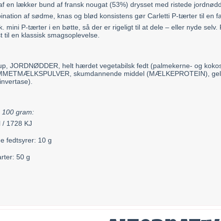
 af en lækker bund af fransk nougat (53%) drysset med ristede jordnø
ation af sødme, knas og blød konsistens gør Carletti P-tærter til en fav
. mini P-tærter i en bøtte, så der er rigeligt til at dele – eller nyde selv
t til en klassisk smagsoplevelse.
up, JORDNØDDER, helt hærdet vegetabilsk fedt (palmekerne- og kokosolie)
MMETMÆLKSPULVER, skumdannende middel (MÆLKEPROTEIN), gelatine,
invertase).
. 100 gram:
l / 1728 KJ
e fedtsyrer: 10 g
rter: 50 g
g