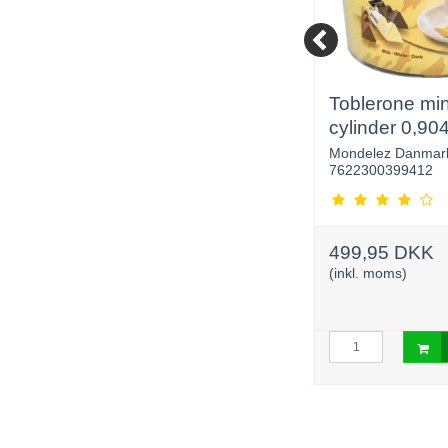
100
Toms Mini Skildpadder
Toblerone mini
800 g ca. 68 stk.
cylinder 0,90
Toms
Mondelez Danmar
5709678375858
7622300399412
229,00 DKK
499,95 DKK
(inkl. moms)
(inkl. moms)
urv
Læg i kurv