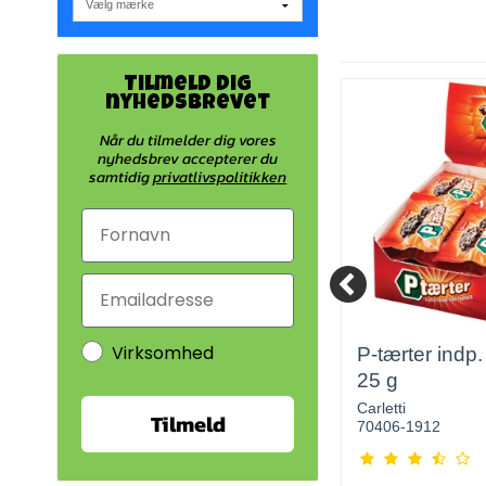
Tilmeld dig
nyhedsbrevet
Når du tilmelder dig vores
nyhedsbrev accepterer du
samtidig
privatlivspolitikken
Virksomhed
jer
Toms jordbær stang 50
P-tærter indp.
stk. x 25 g
25 g
Toms
Carletti
Tilmeld
5709678096142
70406-1912