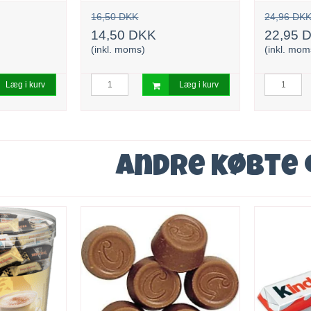
16,50 DKK
24,96 DK
14,50 DKK
22,95 
(inkl. moms)
(inkl. mom
Læg i kurv
Læg i kurv
Andre købte