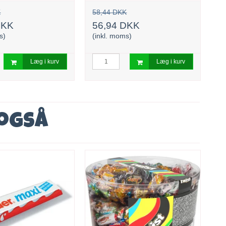
K
58,44 DKK
2
DKK
56,94 DKK
1
s)
(inkl. moms)
(i
Læg i kurv
Læg i kurv
 også