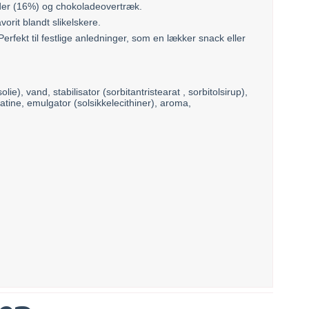
dder (16%) og chokoladeovertræk.
orit blandt slikelskere.
. Perfekt til festlige anledninger, som en lækker snack eller
, vand, stabilisator (sorbitantristearat , sorbitolsirup),
 emulgator (solsikkelecithiner), aroma,