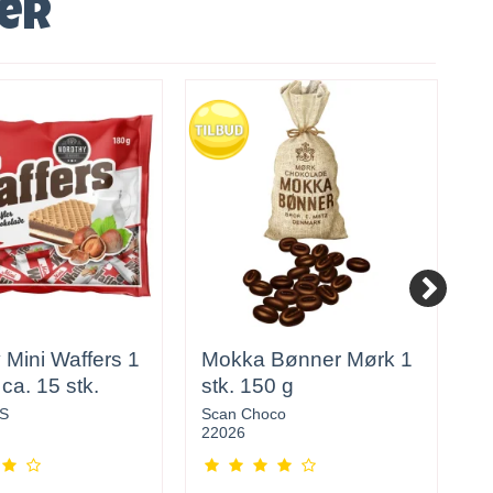
ver
 Mini Waffers 1
Mokka Bønner Mørk 1
O
ca. 15 stk.
stk. 150 g
/S
Scan Choco
T
22026
1