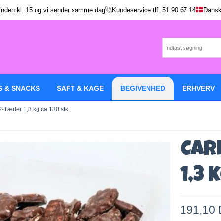
 inden kl. 15 og vi sender samme dag
Kundeservice tlf.
51 90 67 14
Dansk
S & SNACKS
SAFT & KAGE
BEGIVENHED
ERHVERV
 P-Tærter 1,3 kg ca 130 stk.
Car
1,3 
191,10