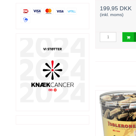
199,95 DKK
199,95 DKK
(inkl. moms)
(inkl. moms)
urv
Læg i kurv