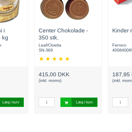
 i
Center Chokolade -
Kinder 
4 kg
350 stk.
k
Leaf/Cloetta
Ferrero
SN-369
40084008
415,00 DKK
187,95
(inkl. moms)
(inkl. mom
Læg i kurv
Læg i kurv