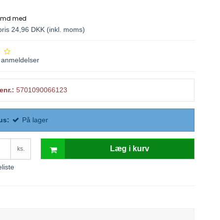
spris 24,96 DKK
(inkl. moms)
anmeldelser
enr.:
5701090066123
us:
På lager
Læg i kurv
ks.
eliste