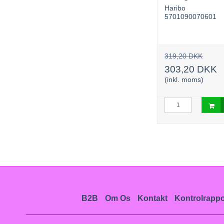
Nordthy A/S
Haribo
70406-1912-1
5701090070601
139,95 DKK
319,20 DKK
114,95 DKK
303,20 DKK
(inkl. moms)
(inkl. moms)
urv
Læg i kurv
B2B
Om Os
Kontakt
Kontrolrappo