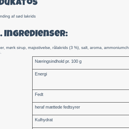
 Dukatos
ding af sød lakrids
. Ingredienser:
er, mørk sirup, majsstivelse, rålakrids (3 %), salt, aroma, ammoniumchl
.
Næringsindhold pr. 100 g
Energi
Fedt
heraf mættede fedtsyrer
Kulhydrat