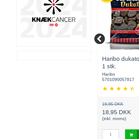
 g
Haribo Super Piratos 1
Haribo dukat
x 120 g
1 stk.
Haribo
Haribo
5701090066888
5701090057817
19,95 DKK
19,95 DKK
18,95 DKK
18,95 DKK
(inkl. moms)
(inkl. moms)
urv
Læg i kurv