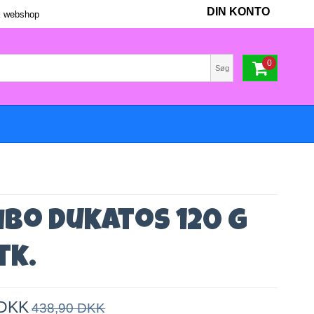
DIN KONTO
 webshop
0
Søg
ibo dukatos 120 g
tk.
 DKK
438,90 DKK