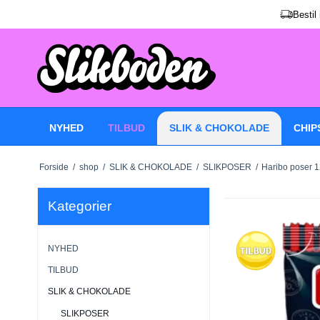
Bestil
NYHED
TILBUD
SLIK & CHOKOLADE
CHIP
Forside
/
shop
/
SLIK & CHOKOLADE
/
SLIKPOSER
/
Haribo poser 
Kategorier
NYHED
TILBUD
SLIK & CHOKOLADE
SLIKPOSER