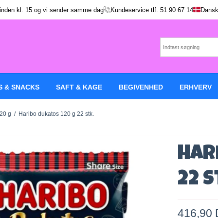
 inden kl. 15 og vi sender samme dag
Kundeservice tlf.
51 90 67 14
Dansk
S & SNACKS
SAFT & KAGE
BEGIVENHED
ERHVERV
120 g
/
Haribo dukatos 120 g 22 stk.
Har
22 s
416,90