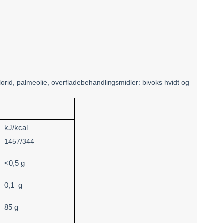
orid, palmeolie, overfladebehandlingsmidler: bivoks hvidt og
kJ/kcal
1457/344
<0,5 g
0,1 g
85 g