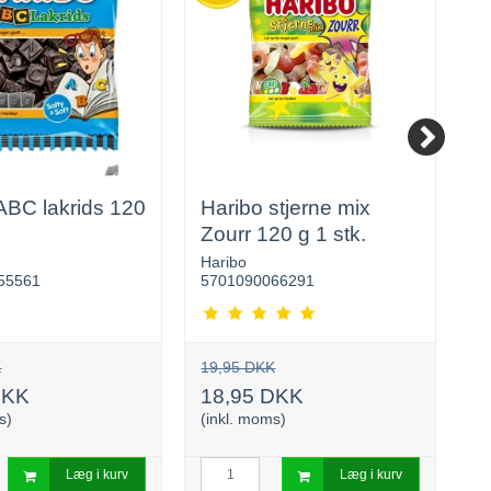
ABC lakrids 120
Haribo stjerne mix
H
Zourr 120 g 1 stk.
Z
Haribo
Ha
55561
5701090066291
5
K
19,95 DKK
3
DKK
18,95 DKK
3
s)
(inkl. moms)
(i
Læg i kurv
Læg i kurv