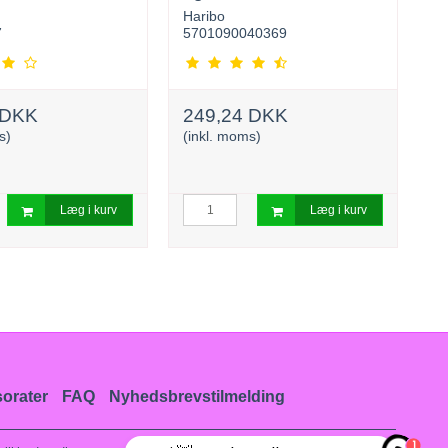
Haribo
Va
7
5701090040369
8
 DKK
249,24 DKK
3
s)
(inkl. moms)
(i
Læg i kurv
Læg i kurv
orater
FAQ
Nyhedsbrevstilmelding
1