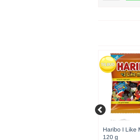
Nordthy Favorit Mix 1 x
Haribo I Like 
800 g
120 g