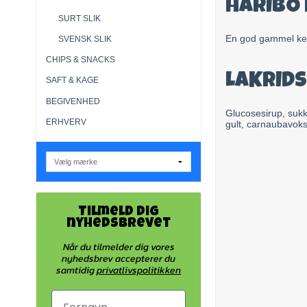
HARIBO
SURT SLIK
En god gammel ken
SVENSK SLIK
CHIPS & SNACKS
LAKRIDS
SAFT & KAGE
BEGIVENHED
Glucosesirup, sukk
ERHVERV
gult, carnaubavoks
Tilmeld dig
nyhedsbrevet
Når du tilmelder dig vores
nyhedsbrev accepterer du
samtidig
privatlivspolitikken