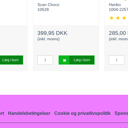
Scan Choco
Haribo
10528
1004-225
399,95 DKK
285,00
(inkl. moms)
(inkl. mom
Læg i kurv
Læg i kurv
rt
Handelsbetingelser
Cookie og privatlivspolitik
Spons