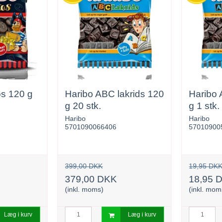
os 120 g
Haribo ABC lakrids 120
Haribo 
g 20 stk.
g 1 stk.
Haribo
Haribo
5701090066406
57010900
399,00 DKK
19,95 DK
379,00 DKK
18,95 
(inkl. moms)
(inkl. mom
Læg i kurv
Læg i kurv