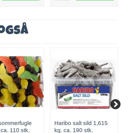
 også
 sommerfugle
Haribo salt sild 1,615
M
7 kg ca. 110 stk.
kg. ca. 190 stk.