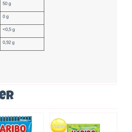
50 g
0 g
<0,5 g
0,92 g
ver