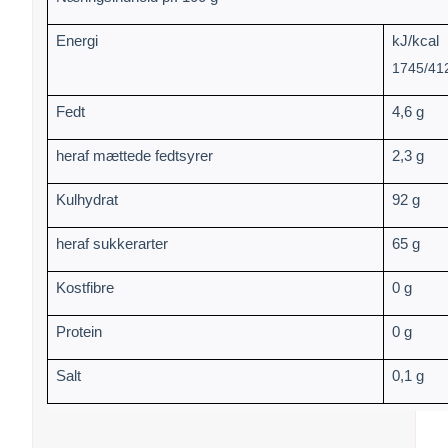
Energi
kJ/kcal
1745/41
Fedt
4,6 g
heraf mættede fedtsyrer
2,3 g
Kulhydrat
92 g
heraf sukkerarter
65 g
Kostfibre
0 g
Protein
0 g
Salt
0,1 g