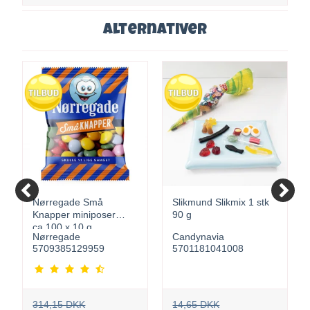
Alternativer
Nørregade Små
Slikmund Slikmix 1 stk
Knapper miniposer
90 g
ca.100 x 10 g
Nørregade
Candynavia
5709385129959
5701181041008
314,15 DKK
14,65 DKK