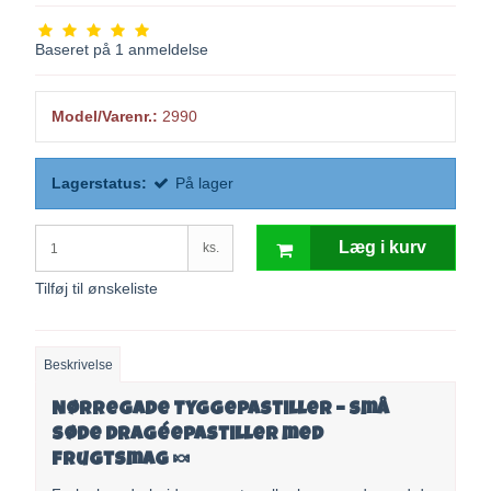
Baseret på
1
anmeldelse
Model/Varenr.:
2990
Lagerstatus:
På lager
Læg i kurv
ks.
Tilføj til ønskeliste
Beskrivelse
Nørregade Tyggepastiller – små
søde dragéepastiller med
frugtsmag 🍬