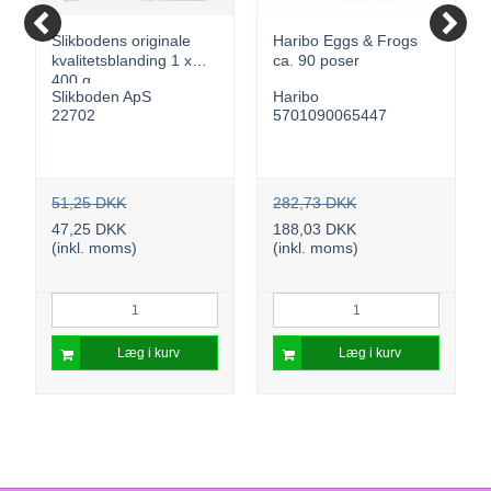
Slikbodens originale
Haribo Eggs & Frogs
kvalitetsblanding 1 x
ca. 90 poser
400 g
Slikboden ApS
Haribo
22702
5701090065447
51,25 DKK
282,73 DKK
47,25 DKK
188,03 DKK
(inkl. moms)
(inkl. moms)
Læg i kurv
Læg i kurv