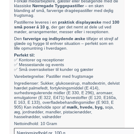
Forkæl medarbejdere, gæster eller besøgende med de
klassiske
Nørregade Tyggepastiller
– en skøn
blanding af små, farverige dragéepastiller med dejlig
frugtsmag.
Pastillerne leveres i en
praktisk displayæske
med
100
små poser á 10 g
, der gør det nemt at dele ud ved
møder, arrangementer, messer eller i receptionen.
Den
farverige og indbydende æske
tilføjer et strejf af
glæde og hygge til enhver situation – perfekt som en
lille opmuntring i hverdagen.
Perfekt til:
✅ Kontorer og receptioner
✅ Messestande og events
✅ Små overraskelser til kunder og gæster
Varebetegnelse: Pastiller med frugtsmage
Ingredienser: Sukker, glukosesirup, maltodextrin, delvist
hærdet palmefedt, fortykningsmiddel (E 414),
surhedsregulerende midler (E 330, E 296), aromaer,
emulgatorer (E 322, E471) farvestoffer (E 120, E160a,
E 163, E 133), overfladebehandlingsmidler (E 903, E
905) Kan indeholde spor af
mælk, hvede, byg,
soja,
æg, jordnødder, mandler, pistacienødder,
hasselnødder, valnødder
Nettoindhold: 10 Gram
Næringsindhold pr. 100 g