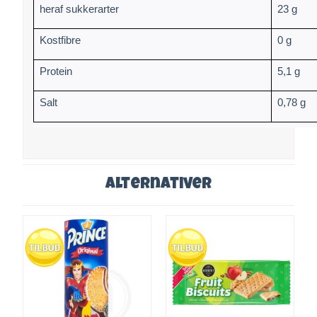
heraf sukkerarter
23 g
Kostfibre
0 g
Protein
5,1 g
Salt
0,78 g
Alternativer