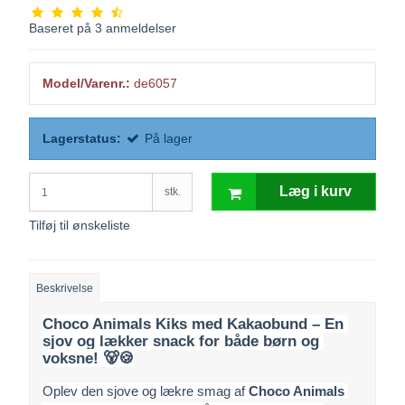
Baseret på
3
anmeldelser
Model/Varenr.:
de6057
Lagerstatus:
På lager
Læg i kurv
stk.
Tilføj til ønskeliste
Beskrivelse
Choco Animals Kiks med Kakaobund – En 
sjov og lækker snack for både børn og 
voksne! 🐻🍪
Oplev den sjove og lækre smag af 
Choco Animals 