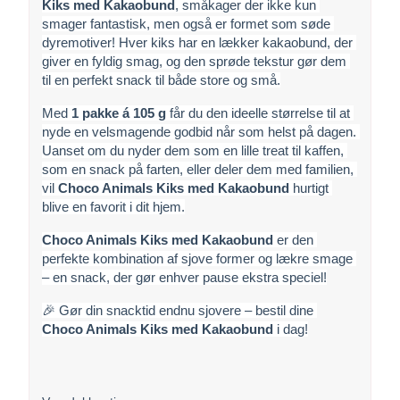
Kiks med Kakaobund
, småkager der ikke kun 
smager fantastisk, men også er formet som søde 
dyremotiver! Hver kiks har en lækker kakaobund, der 
giver en fyldig smag, og den sprøde tekstur gør dem 
til en perfekt snack til både store og små.
Med 
1 pakke á 105 g
 får du den ideelle størrelse til at 
nyde en velsmagende godbid når som helst på dagen. 
Uanset om du nyder dem som en lille treat til kaffen, 
som en snack på farten, eller deler dem med familien, 
vil 
Choco Animals Kiks med Kakaobund
 hurtigt 
blive en favorit i dit hjem.
Choco Animals Kiks med Kakaobund
 er den 
perfekte kombination af sjove former og lækre smage 
– en snack, der gør enhver pause ekstra speciel!
🎉 Gør din snacktid endnu sjovere – bestil dine 
Choco Animals Kiks med Kakaobund
 i dag!