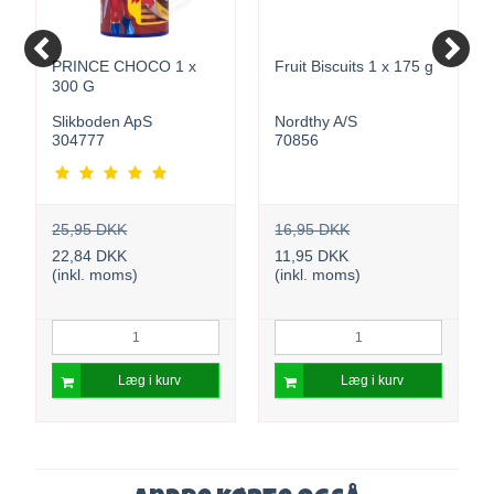
PRINCE CHOCO 1 x
Fruit Biscuits 1 x 175 g
300 G
Slikboden ApS
Nordthy A/S
304777
70856
25,95 DKK
16,95 DKK
22,84 DKK
11,95 DKK
(inkl. moms)
(inkl. moms)
Læg i kurv
Læg i kurv