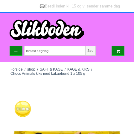
Bestil inden kl. 15 og vi sender samme dag
Søg
Forside
/
shop
/
SAFT & KAGE
/
KAGE & KIKS
/
Choco Animals kiks med kakaobund 1 x 105 g