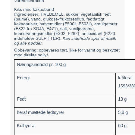
Varedeklaration
Kiks med kakaobund
Ingredienser: HVEDEMEL, sukker, vegetabilsk fedt
(palme), vand, glukose-fruktosesirup, fedtfattigt
kakaopulver, hævemidler (E500ii, E503ii), emulgatorer
(E322 fra SOJA, E471), salt, vaniljearoma,
konserveringsmidler (E202, E282), antioxidant (E223
indeholder SULFITTER).
Kan indeholde spor af mælk
og alle nødder.
Opbevaring: opbevares tørt, ikke for varmt og beskyttet
mod direkte sollys.
Næringsindhold pr. 100 g
Energi
kJ/kcal
1593/38
Fedt
13 g
heraf mættede fedtsyrer
5,9 g
Kulhydrat
60 g