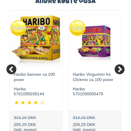
Andre købte også
Haribo bamser ca.100
Haribo Vingummi fra
poser
Clickmix ca.100 poser
Haribo
Haribo
5701090038144
5701090065478
314,15 DKK
314,15 DKK
209,29 DKK
209,29 DKK
(inkl. moms)
(inkl. moms)