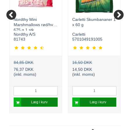
Nordthy Mini
Carletti Skumbananer 1
Marshmallows rød/hvid
x 60 g
675 g 1 stk.
Nordthy A/S
Carletti
81743
5701049191005
84,85 DKK
16,50 DKK
76,37 DKK
14,50 DKK
(inkl. moms)
(inkl. moms)
Læg i kurv
Læg i kurv