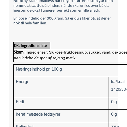
Nordthy Marshmallows har en god størrelse, som gør dem
nemme at sætte på pinden, når de skal grilles over bålet,
ligesom de også fungerer perfekt som en lille snack.
En pose indeholder 300 gram. Så er du sikker på, at der er
nok til hele familien.
DK: Ingrediensliste
Skum
. Ingredienser: Glukose-fruktosesirup, sukker, vand, dextrose
Kan indeholde spor af soja og mælk.
Næringsindhold pr. 100 g
Energi
kJ/kcal
1420/33
Fedt
0 g
heraf mættede fedtsyrer
0 g
Kulhydrat
79 g