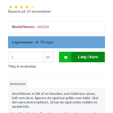
Baseret på
10
anmeldelser
Model/Varenr.:
de5116
Lagerstatus:
På lager
Læg i kurv
ps.
Tilføj til ønskeliste
Beskrivelse
Skumfiduser er lidt af en klassiker, som både kan spises,
helt som de er, ligesom de også kan grilles over bålet. Skal
det være ekstra lækkert, så kan de også nydes mellem to
sprøde kiks.