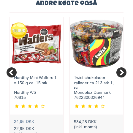
Andre købte også
Nordthy Mini Waffers 1
Twist chokolader
x 150 g ca. 15 stk.
cylinder ca 213 stk 1,5
kg
Nordthy A/S
Mondelez Danmark
70815
7622300326944
24,96 DKK
534,28 DKK
(inkl. moms)
22,95 DKK