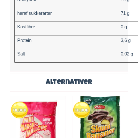
heraf sukkerarter
71 g
Kostfibre
0 g
Protein
3,6 g
Salt
0,02 g
Alternativer