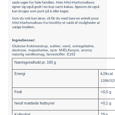
søde sager for hele familien. Men Mini Marhsmallows
egner sig også godt i en kop varm kakao, ligesom de også
kan bruges som pynt på is eller kager.
Som du nok kan læse, så får du med bare en enkelt pose
Mini Marhsmallows fra Nordthy et væld af muligheder at
vælge imellem.
Ingredienser:
Glukose-fruktosesirup, sukker, vand, svinegelatine,
dextrose, majsstivelse, syre: MÆLKesyre, aroma:
naturlig vanillesmag, farvestoffer: E162
Næringsindhold pr. 100 g
Energi
kJ/kcal
1396/32
Fedt
<0,5 g
heraf mættede fedtsyrer
<0,1 g
Kulhydrat
79 g