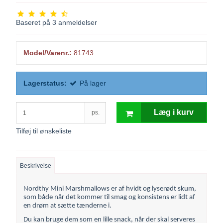
Baseret på
3
anmeldelser
Model/Varenr.:
81743
Lagerstatus:
På lager
Læg i kurv
ps.
Tilføj til ønskeliste
Beskrivelse
Nordthy Mini Marshmallows er af hvidt og lyserødt skum,
som både når det kommer til smag og konsistens er lidt af
en drøm at sætte tænderne i.
Du kan bruge dem som en lille snack, når der skal serveres