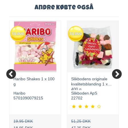
Andre købte også
Haribo Shakes 1 x 100
Slikbodens originale
g
kvalitetsblanding 1 x
400 g
Haribo
Slikboden ApS
5701090079215
22702
19,95 DKK
51,25 DKK
18,95 DKK
47,25 DKK