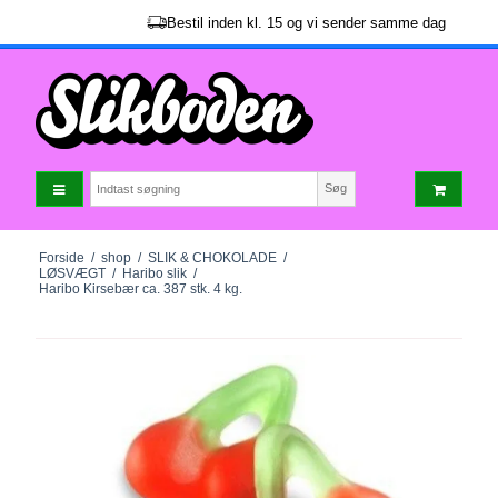
Bestil inden kl. 15 og vi sender samme dag
Søg
Forside
/
shop
/
SLIK & CHOKOLADE
/
LØSVÆGT
/
Haribo slik
/
Haribo Kirsebær ca. 387 stk. 4 kg.