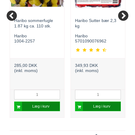
Haribo sommerfugle
Haribo Sutter bær 2,3
1.87 kg ca. 110 stk.
kg
Haribo
Haribo
1004-2257
5701090076962
285,00 DKK
349,93 DKK
(inkl. moms)
(inkl. moms)
Læg i kurv
Læg i kurv