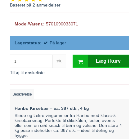
Baseret på
2
anmeldelser
Model/Varenr.:
5701090033071
Lagerstatus:
På lager
Læg i kurv
stk.
Tilføj til ønskeliste
Beskrivelse
Haribo Kirsebær – ca. 387 stk., 4 kg
Bløde og lækre vingummier fra Haribo med klassisk
kirsebærsmag. Perfekte til slikskålen, fester, events
eller som en sød snack til børn og voksne. Den store 4
kg pose indeholder ca. 387 stk. – ideel til deling og
hygge.