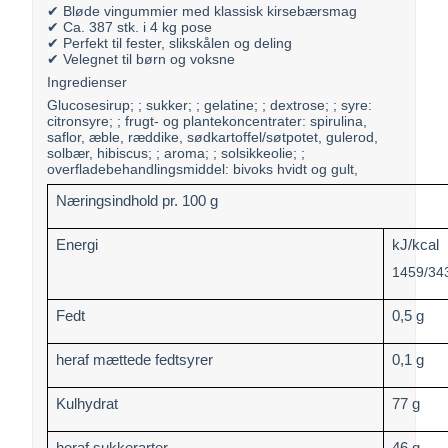
✔ Bløde vingummier med klassisk kirsebærsmag
✔ Ca. 387 stk. i 4 kg pose
✔ Perfekt til fester, slikskålen og deling
✔ Velegnet til børn og voksne
Ingredienser
Glucosesirup; ; sukker; ; gelatine; ; dextrose; ; syre:
citronsyre; ; frugt- og plantekoncentrater: spirulina,
saflor, æble, ræddike, sødkartoffel/søtpotet, gulerod,
solbær, hibiscus; ; aroma; ; solsikkeolie; ;
overfladebehandlingsmiddel: bivoks hvidt og gult,
Næringsindhold pr. 100 g
Energi
kJ/kcal
1459/34
Fedt
0,5 g
heraf mættede fedtsyrer
0,1 g
Kulhydrat
77 g
heraf sukkerarter
46 g