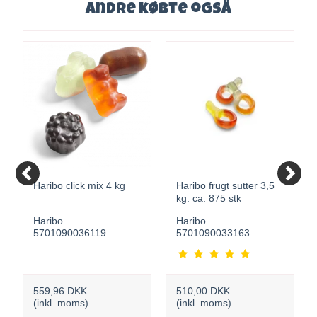
Andre købte også
Haribo click mix 4 kg
Haribo frugt sutter 3,5
kg. ca. 875 stk
Haribo
Haribo
5701090036119
5701090033163
559,96 DKK
510,00 DKK
(inkl. moms)
(inkl. moms)