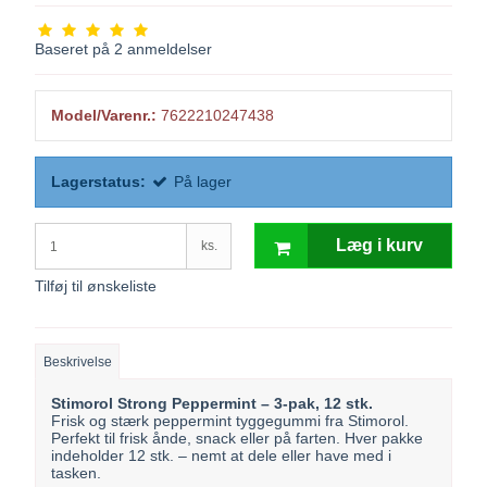
Baseret på
2
anmeldelser
Model/Varenr.:
7622210247438
Lagerstatus:
På lager
Læg i kurv
ks.
Tilføj til ønskeliste
Beskrivelse
Stimorol Strong Peppermint – 3-pak, 12 stk.
Frisk og stærk peppermint tyggegummi fra Stimorol.
Perfekt til frisk ånde, snack eller på farten. Hver pakke
indeholder 12 stk. – nemt at dele eller have med i
tasken.