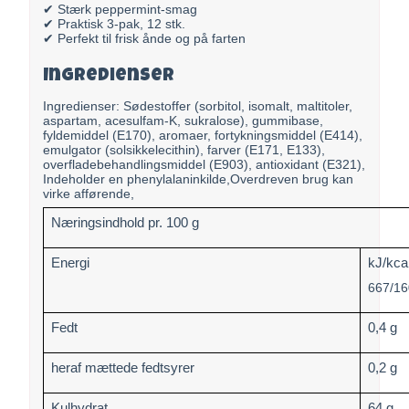
✔ Stærk peppermint-smag
✔ Praktisk 3-pak, 12 stk.
✔ Perfekt til frisk ånde og på farten
Ingredienser
Ingredienser: Sødestoffer (sorbitol, isomalt, maltitoler,
aspartam, acesulfam-K, sukralose), gummibase,
fyldemiddel (E170), aromaer, fortykningsmiddel (E414),
emulgator (solsikkelecithin), farver (E171, E133),
overfladebehandlingsmiddel (E903), antioxidant (E321),
Indeholder en phenylalaninkilde,Overdreven brug kan
virke afførende,
Næringsindhold pr. 100 g
Energi
kJ/kca
667/16
Fedt
0,4 g
heraf mættede fedtsyrer
0,2 g
Kulhydrat
64 g