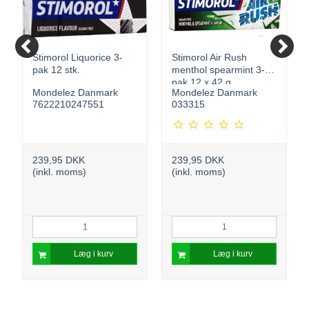
Stimorol Liquorice 3-
Stimorol Air Rush
pak 12 stk.
menthol spearmint 3-
pak 12 x 42 g
Mondelez Danmark
Mondelez Danmark
7622210247551
033315
239,95 DKK
239,95 DKK
(inkl. moms)
(inkl. moms)
Læg i kurv
Læg i kurv