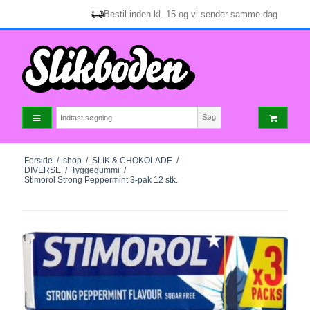
Bestil inden kl. 15 og vi sender samme dag
Søg
Forside
/
shop
/
SLIK & CHOKOLADE
/
DIVERSE
/
Tyggegummi
/
Stimorol Strong Peppermint 3-pak 12 stk.