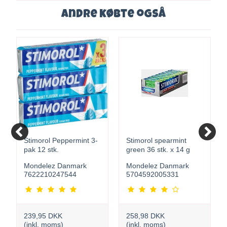
Andre købte også
Stimorol Peppermint 3-
Stimorol spearmint
pak 12 stk.
green 36 stk. x 14 g
Mondelez Danmark
Mondelez Danmark
7622210247544
5704592005331
239,95 DKK
258,98 DKK
(inkl. moms)
(inkl. moms)