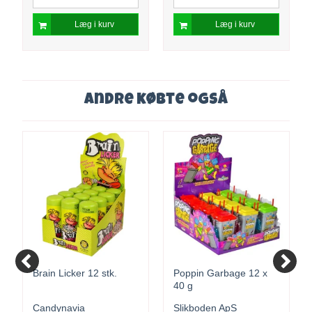
Læg i kurv
Læg i kurv
Andre købte også
Brain Licker 12 stk.
Poppin Garbage 12 x
40 g
Candynavia
Slikboden ApS