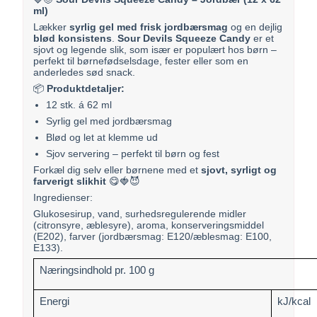
ml)
Lækker
syrlig gel med frisk jordbærsmag
og en dejlig
blød konsistens
.
Sour Devils Squeeze Candy
er et
sjovt og legende slik, som især er populært hos børn –
perfekt til børnefødselsdage, fester eller som en
anderledes sød snack.
📦
Produktdetaljer:
12 stk. á 62 ml
Syrlig gel med jordbærsmag
Blød og let at klemme ud
Sjov servering – perfekt til børn og fest
Forkæl dig selv eller børnene med et
sjovt, syrligt og
farverigt slikhit
😋🍓😈
Ingredienser:
Glukosesirup, vand, surhedsregulerende midler
(citronsyre, æblesyre), aroma, konserveringsmiddel
(E202), farver (jordbærsmag: E120/æblesmag: E100,
E133).
Næringsindhold pr. 100 g
Energi
kJ/kcal