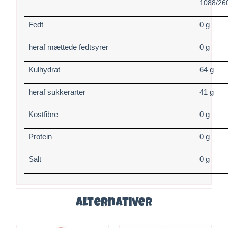
1088/26
Fedt
0 g
heraf mættede fedtsyrer
0 g
Kulhydrat
64 g
heraf sukkerarter
41 g
Kostfibre
0 g
Protein
0 g
Salt
0 g
Alternativer