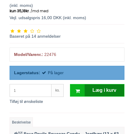
(inkl. moms)
Vejl. udsalgspris 16,00 DKK
(inkl. moms)
Baseret på
14
anmeldelser
Model/Varenr.:
22476
Lagerstatus:
På lager
Læg i kurv
ks.
Tilføj til ønskeliste
Beskrivelse
🍓😈
Sour Devils Squeeze Candy – Jordbær (12 x 62