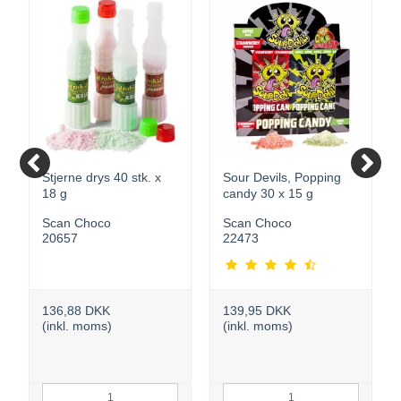
Stjerne drys 40 stk. x
Sour Devils, Popping
18 g
candy 30 x 15 g
Scan Choco
Scan Choco
20657
22473
136,88 DKK
139,95 DKK
(inkl. moms)
(inkl. moms)