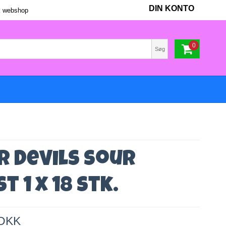
DIN KONTO
 webshop
0
Søg
r Devils Sour
t 1 x 18 stk.
 DKK