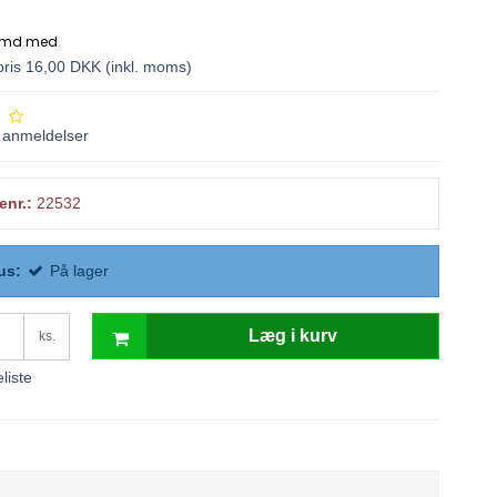
spris 16,00 DKK
(inkl. moms)
anmeldelser
enr.:
22532
us:
På lager
Læg i kurv
ks.
eliste