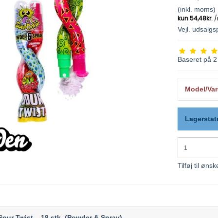
(inkl. moms)
Vejl. udsalg
Baseret på
2
Model/Var
Lagerstat
Tilføj til ønsk
Sour Twist – 18 stk. (Powder & Spray)