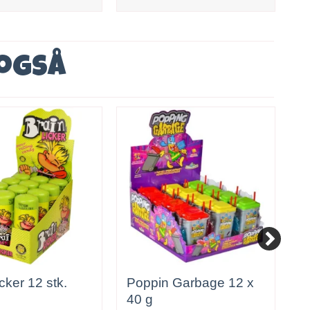
 også
cker 12 stk.
Poppin Garbage 12 x
S
40 g
c