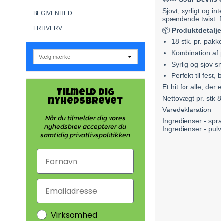
Sjovt, syrligt og int
BEGIVENHED
spændende twist. P
ERHVERV
📦
Produktdetalje
18 stk. pr. pakk
Kombination af 
Syrlig og sjov 
Perfekt til fest
Et hit for alle, der
Tilmeld dig
Nettovægt pr. stk 
nyhedsbrevet
Varedeklaration
Når du tilmelder dig vores
Ingredienser - spr
nyhedsbrev accepterer du
Ingredienser - pul
samtidig
privatlivspolitikken
Virksomhed