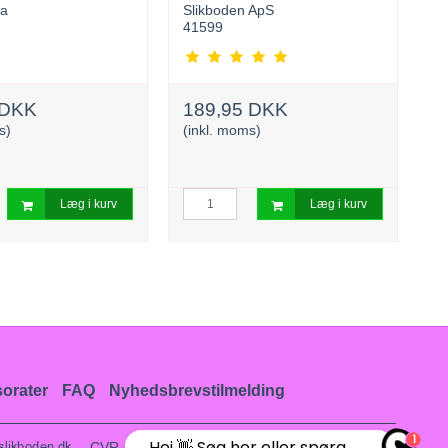
ia
Slikboden ApS
S
41599
2
 DKK
189,95 DKK
1
s)
(inkl. moms)
(i
Læg i kurv
Læg i kurv
orater
FAQ
Nyhedsbrevstilmelding
1
Hej 👋 Søg her eller spørg
CVR-nummer
:
37386464