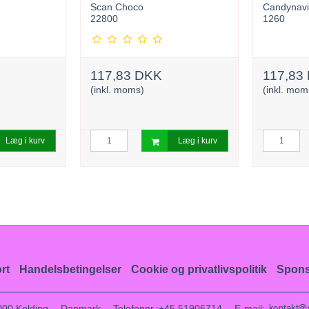
Scan Choco
Candynav
22800
1260
117,83 DKK
117,83
(inkl. moms)
(inkl. mom
Læg i kurv
Læg i kurv
rt
Handelsbetingelser
Cookie og privatlivspolitik
Spons
000 Kolding
Danmark
Telefonnr.
:
+45 51906714
E-mail
: