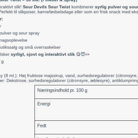
eraktivt slik!
Sour Devils Sour Twist
kombinerer
syrlig pulver og sou
erfekt til slikposer, børnefødselsdage eller som en frisk snack med eks
r:
e
pulver og sour spray
smagsoplevelse
, butikssalg og små overraskelser
 elsker
syrligt, sjovt og interaktivt slik
😋😈🍬
8 g
ay (8 ml.): Høj fruktose majssirup, vand, surhedsregulatorer (citronsyr
ver: Dekstrose, surhedsregulatorer (citronsyre, æblesyre), antiklumpni
Næringsindhold pr. 100 g
Energi
Fedt