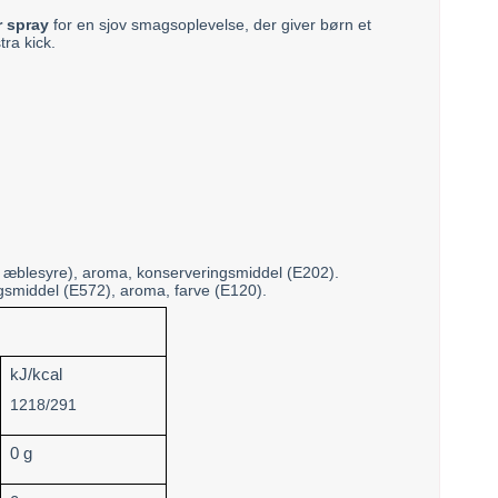
r spray
for en sjov smagsoplevelse, der giver børn et
tra kick.
e, æblesyre), aroma, konserveringsmiddel (E202).
ngsmiddel (E572), aroma, farve (E120).
kJ/kcal
1218/291
0 g