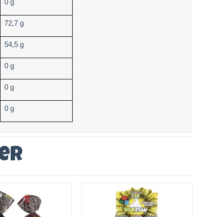
0 g
72,7 g
54,5 g
0 g
0 g
0 g
ver