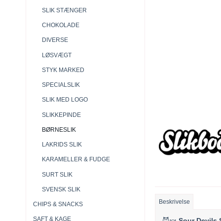
SLIK STÆNGER
CHOKOLADE
DIVERSE
LØSVÆGT
STYK MARKED
SPECIALSLIK
SLIK MED LOGO
SLIKKEPINDE
BØRNESLIK
LAKRIDS SLIK
KARAMELLER & FUDGE
SURT SLIK
SVENSK SLIK
Beskrivelse
CHIPS & SNACKS
SAFT & KAGE
😈🍬
Sour Devils 