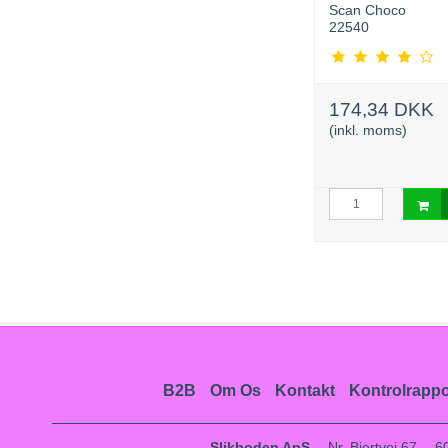
Candynavia
Scan Choco
5701181010042
22540
425,83 DKK
174,34 DKK
415,83 DKK
(inkl. moms)
(inkl. moms)
urv
Læg i kurv
B2B
Om Os
Kontakt
Kontrolrappo
Slikboden ApS
Nr. Bjertvej 67
6