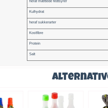
heraf mættede fedtsyrer
Kulhydrat
heraf sukkerarter
Kostfibre
Protein
Salt
Alternati