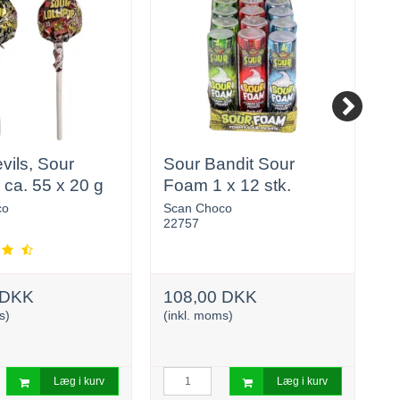
vils, Sour
Sour Bandit Sour
P
p ca. 55 x 20 g
Foam 1 x 12 stk.
5
co
Scan Choco
C
22757
6
 DKK
108,00 DKK
2
s)
(inkl. moms)
(i
Læg i kurv
Læg i kurv