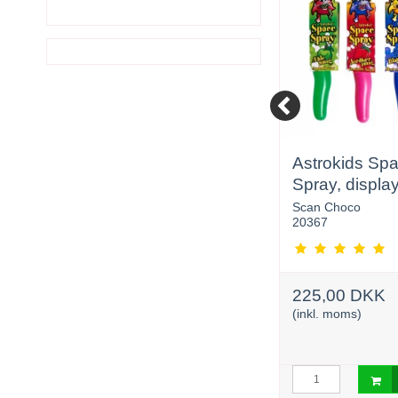
57
Guld Mønter ca. 270
Astrokids Sp
stk.
Spray, display
Scan Choco
Scan Choco
20911
20367
269,95 DKK
225,00 DKK
264,95 DKK
(inkl. moms)
(inkl. moms)
urv
Læg i kurv