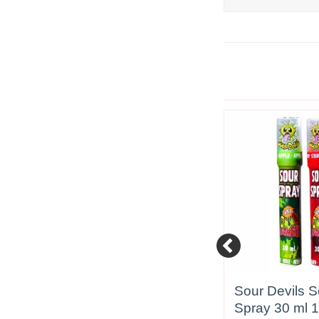
Slikmund Slikmix 90 gr
Sour Devils S
32 stk.
Spray 30 ml 1