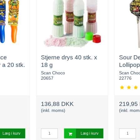
ace
Stjerne drys 40 stk. x
Sour De
 a 20 stk.
18 g
Lollipo
Scan Choco
Scan Cho
20657
22776
136,88 DKK
219,95
(inkl. moms)
(inkl. mom
Læg i kurv
Læg i kurv