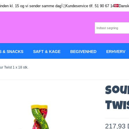
 inden kl. 15 og vi sender samme dag
Kundeservice tlf.
51 90 67 14
Dansk
S & SNACKS
SAFT & KAGE
BEGIVENHED
ERHVERV
r Twist 1 x 18 stk.
Sou
Twis
217,93