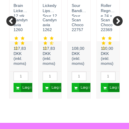
Brain
Lickedy
Sour
Roller
Licker
Lips
Bandit
Regnbu
12 stk.
Sour 12
Sour
e 24 x
Candyn
Candyn
Scan
Scan
stk.
Foam 1
20 g
avia
avia
Choco
Choco
x 12
1260
1262
22757
22369
stk.
117,83
117,83
108,00
110,00
DKK
DKK
DKK
DKK
(inkl.
(inkl.
(inkl.
(inkl.
moms)
moms)
moms)
moms)
 i kurv
Læg i kurv
Læg i kurv
Læg i kurv
Læg i kurv