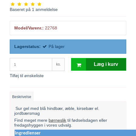
Baseret på
1
anmeldelse
Model/Varenr.:
22768
Lagerstatus:
På lager
Læg i kurv
ks.
Tilføj til ønskeliste
Beskrivelse
Sur gel med blå hindbær, æble, kirsebær el.
jordbærsmag
Find meget mere
børneslik
til fødselsdagen eller
fredagshyggen i vores udvalg.
Ingredienser