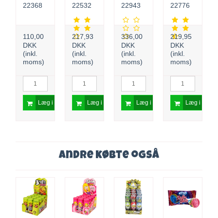
22368
22532
22943
22776
stk.
elon 24
20 g
x 70 g
110,00
217,93
336,00
219,95
DKK
DKK
DKK
DKK
(inkl.
(inkl.
(inkl.
(inkl.
moms)
moms)
moms)
moms)
 i kurv
Læg i kurv
Læg i kurv
Læg i kurv
Læg i kurv
Andre købte også