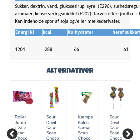
Sukker, dextrin, vand, glukosesirup, syre (E296); surhedsregu
aromaer, konserveringsmiddel (E202), farvestoffer: jordbær: 
Kan indeholde spor af soja og/eller mælkederivater.
Energi kJ
kcal
Kulhydrater
heraf sukkar
1204
288
66
61
Alternativer
Roller
Sour
Kæmpe
Sour
Jordbæ
Devils
Bolche
Devils,
r 24 x
Sour
Sutter
Sour
Scan
Scan
Scan
Scan
20 g
Twist 1
Sur
Lollipop
Choco
Choco
Choco
Choco
x 18
Vandm
ca. 55 x