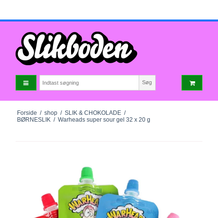
Søg
Forside
/
shop
/
SLIK & CHOKOLADE
/
BØRNESLIK
/
Warheads super sour gel 32 x 20 g