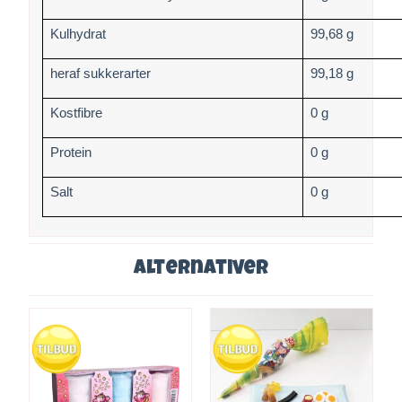
Kulhydrat
99,68 g
heraf sukkerarter
99,18 g
Kostfibre
0 g
Protein
0 g
Salt
0 g
Alternativer