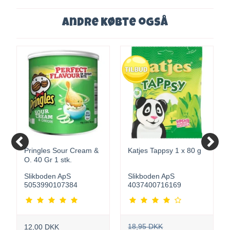
Andre købte også
Pringles Sour Cream &
Katjes Tappsy 1 x 80 g
O. 40 Gr 1 stk.
Slikboden ApS
Slikboden ApS
5053990107384
4037400716169
18,95 DKK
12,00 DKK