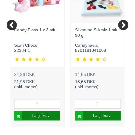
Candy Floss 1 x 3 stk.
Slikmund Slikmix 1 stk
90 g
Scan Choco
Candynavia
22384-1
5701181041008
24,96 DKK
14,65 DKK
21,95 DKK
13,65 DKK
(inkl. moms)
(inkl. moms)
Læg i kurv
Læg i kurv