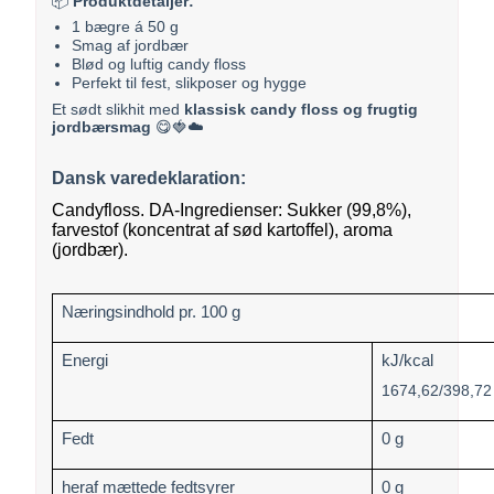
📦
Produktdetaljer:
1 bægre á 50 g
Smag af jordbær
Blød og luftig candy floss
Perfekt til fest, slikposer og hygge
Et sødt slikhit med
klassisk candy floss og frugtig
jordbærsmag
😋🍓☁️
Dansk varedeklaration:
Candyfloss. DA-Ingredienser: Sukker (99,8%),
farvestof (koncentrat af sød kartoffel), aroma
(jordbær).
Næringsindhold pr. 100 g
Energi
kJ/kcal
1674,62/398,72
Fedt
0 g
heraf mættede fedtsyrer
0 g