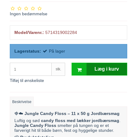
Ingen bedømmelse
Model/Varenr.:
5714319002284
Lagerstatus:
På lager
Læg i kurv
stk.
Tilføj til ønskeliste
Beskrivelse
🍓☁️
Jungle Candy Floss – 11 x 50 g Jordbærsmag
Luftig og sød
candy floss med lækker jordbærsmag
.
Jungle Candy Floss
smelter på tungen og er et
farverigt hit til både børn, fest og hyggelige stunder.