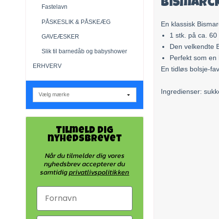
Bismarck
Fastelavn
PÅSKESLIK & PÅSKEÆG
En klassisk Bisma
1 stk. på ca. 60
GAVEÆSKER
Den velkendte 
Slik til barnedåb og babyshower
Perfekt som en li
ERHVERV
En tidløs bolsje-fa
Ingredienser: sukk
Tilmeld dig
nyhedsbrevet
Når du tilmelder dig vores
nyhedsbrev accepterer du
samtidig
privatlivspolitikken