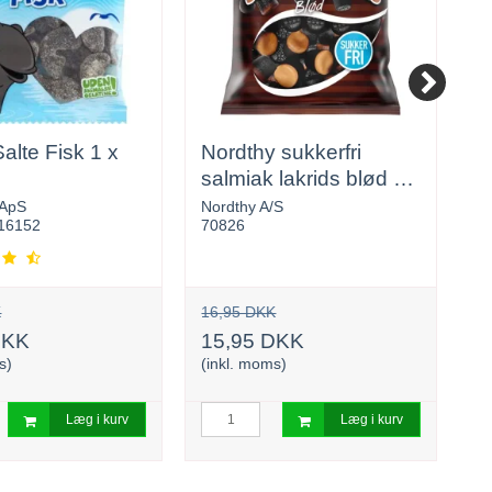
Salte Fisk 1 x
Nordthy sukkerfri
T
salmiak lakrids blød 1
p
x 65 g
 ApS
Nordthy A/S
T
16152
70826
5
K
16,95 DKK
2
DKK
15,95 DKK
2
s)
(inkl. moms)
(i
Læg i kurv
Læg i kurv