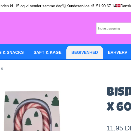
 inden kl. 15 og vi sender samme dag
Kundeservice tlf.
51 90 67 14
Dansk
S & SNACKS
SAFT & KAGE
BEGIVENHED
ERHVERV
 g
Bis
x 60
11,95 