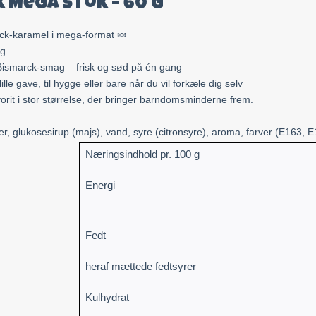
 Mega Stok – 60 g
rck-karamel i mega-format 🍬
 g
Bismarck-smag – frisk og sød på én gang
lle gave, til hygge eller bare når du vil forkæle dig selv
vorit i stor størrelse, der bringer barndomsminderne frem.
er, glukosesirup (majs), vand, syre (citronsyre), aroma, farver (E163,
Næringsindhold pr. 100 g
Energi
Fedt
heraf mættede fedtsyrer
Kulhydrat