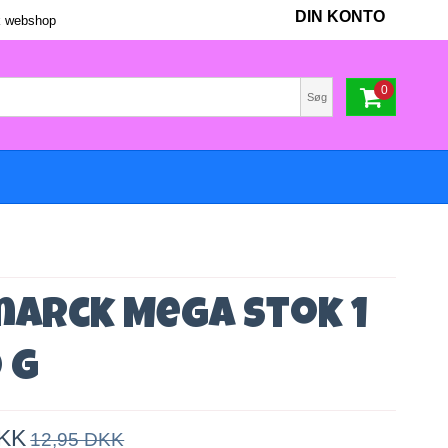
DIN KONTO
 webshop
0
Søg
marck Mega Stok 1
 g
DKK
12,95 DKK