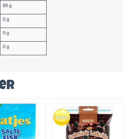
89 g
0 g
0 g
0 g
ver