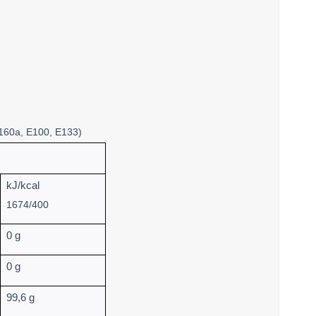
 E160a, E100, E133)
kJ/kcal
1674/400
0 g
0 g
99,6 g