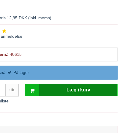
spris 12,95 DKK
(inkl. moms)
anmeldelse
enr.:
40615
us:
På lager
Læg i kurv
stk.
eliste