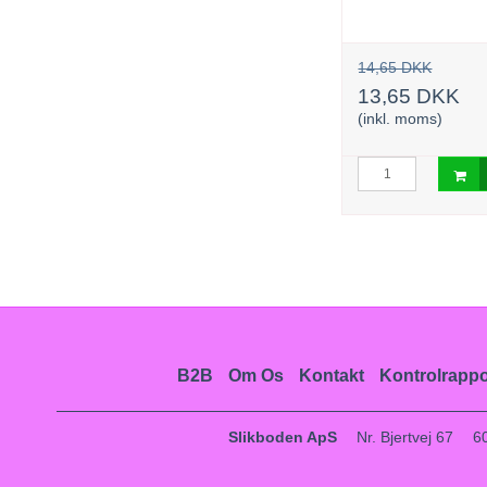
14,65 DKK
6,00 DKK
(inkl. moms)
13,65 DKK
(inkl. moms)
urv
Læg i kurv
B2B
Om Os
Kontakt
Kontrolrappo
Slikboden ApS
Nr. Bjertvej 67
6