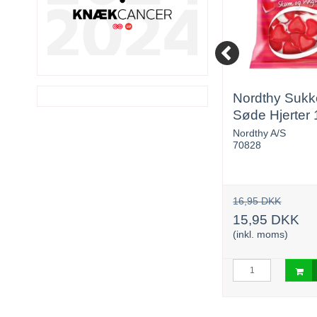
. 1
Fransk Nougat med
Nordthy Sukke
peanuts & tørrede
Søde Hjerter 
frugter 1,0 kg ca 72
Candynavia
Nordthy A/S
9000-4110
70828
stk.
180,00 DKK
16,95 DKK
171,00 DKK
15,95 DKK
(inkl. moms)
(inkl. moms)
urv
Læg i kurv