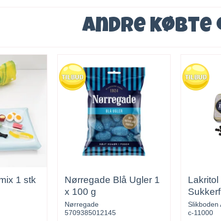
Andre købte
mix 1 stk
Nørregade Blå Ugler 1
Lakrito
x 100 g
Sukkerf
Nørregade
Slikboden
5709385012145
c-11000