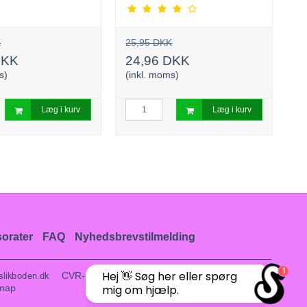
K
25,95 DKK
1
DKK
24,96 DKK
(i
s)
(inkl. moms)
Læg i kurv
Læg i kurv
orater
FAQ
Nyhedsbrevstilmelding
1
Hej 👋 Søg her eller spørg
CVR-nummer
:
37386464
emap
mig om hjælp.