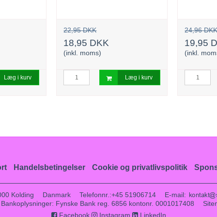
22,95 DKK
24,96 DK
18,95 DKK
19,95 
(inkl. moms)
(inkl. mom
Læg i kurv
Læg i kurv
rt
Handelsbetingelser
Cookie og privatlivspolitik
Spons
000 Kolding
Danmark
Telefonnr.
:
+45 51906714
E-mail
:
Bankoplysninger
:
Fynske Bank reg. 6856 kontonr. 0001017408
Sit
Facebook
Instagram
LinkedIn