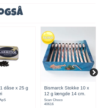
 også
l 1 dåse x 25 g
Bismarck Stokke 10 x
C
ri
12 g længde 14 cm.
G
 ApS
Scan Choco
C
40616
5