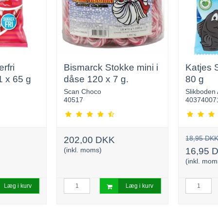
rfri
Bismarck Stokke mini i
Katjes 
1 x 65 g
dåse 120 x 7 g.
80 g
Scan Choco
Slikboden
40517
40374007
18,95 DK
202,00 DKK
(inkl. moms)
16,95 
(inkl. mom
Læg i kurv
Læg i kurv