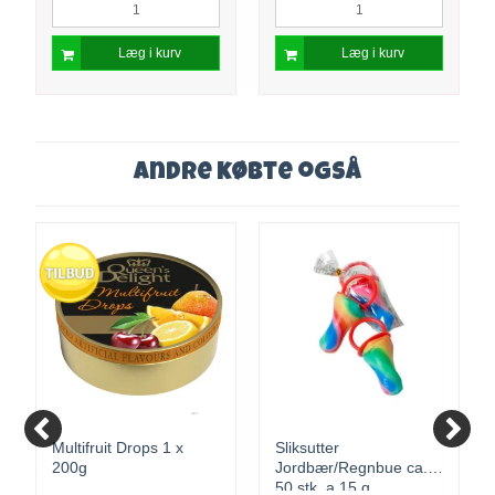
Læg i kurv
Læg i kurv
Andre købte også
Multifruit Drops 1 x
Sliksutter
200g
Jordbær/Regnbue ca.
50 stk. a 15 g