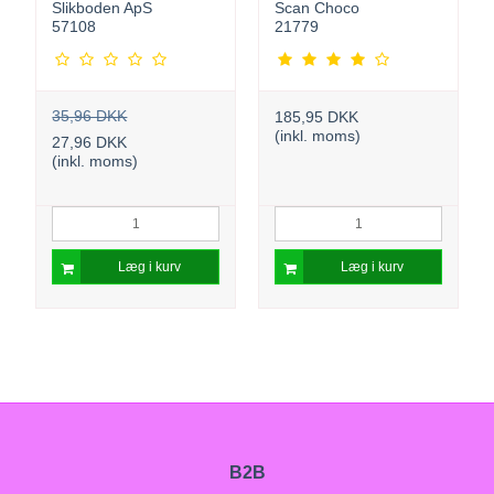
Slikboden ApS
Scan Choco
57108
21779
35,96 DKK
185,95 DKK
(inkl. moms)
27,96 DKK
(inkl. moms)
Læg i kurv
Læg i kurv
B2B