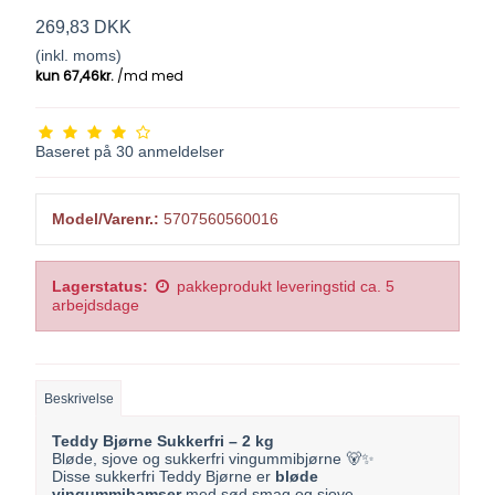
269,83 DKK
(inkl. moms)
Baseret på
30
anmeldelser
Model/Varenr.:
5707560560016
Lagerstatus:
pakkeprodukt leveringstid ca. 5
arbejdsdage
Beskrivelse
Teddy Bjørne Sukkerfri – 2 kg
Bløde, sjove og sukkerfri vingummibjørne 🐻✨
Disse sukkerfri Teddy Bjørne er
bløde
vingummibamser
med sød smag og sjove