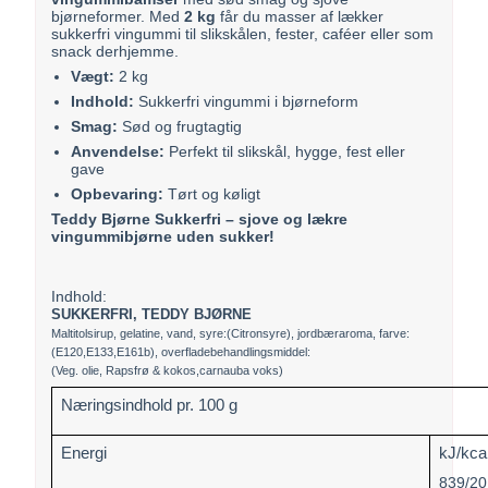
bjørneformer. Med
2 kg
får du masser af lækker
sukkerfri vingummi til slikskålen, fester, caféer eller som
snack derhjemme.
Vægt:
2 kg
Indhold:
Sukkerfri vingummi i bjørneform
Smag:
Sød og frugtagtig
Anvendelse:
Perfekt til slikskål, hygge, fest eller
gave
Opbevaring:
Tørt og køligt
Teddy Bjørne Sukkerfri – sjove og lækre
vingummibjørne uden sukker!
Indhold:
SUKKERFRI, TEDDY BJØRNE
Maltitolsirup, gelatine, vand, syre:(Citronsyre), jordbæraroma, farve:
(E120,E133,E161b), overfladebehandlingsmiddel:
(Veg. olie, Rapsfrø & kokos,carnauba voks)
Næringsindhold pr. 100 g
Energi
kJ/kca
839/20