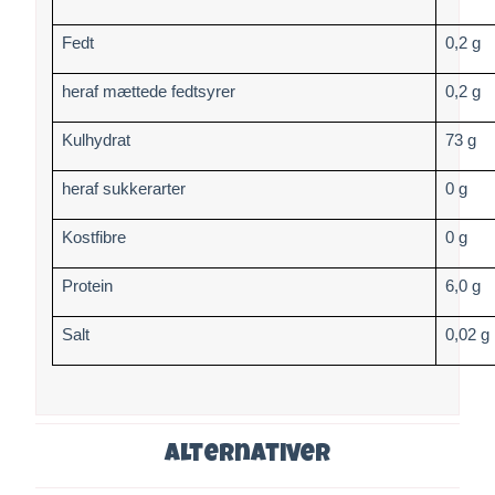
Fedt
0,2 g
heraf mættede fedtsyrer
0,2 g
Kulhydrat
73 g
heraf sukkerarter
0 g
Kostfibre
0 g
Protein
6,0 g
Salt
0,02 g
Alternativer