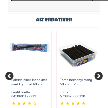
Alternativer
Lakrids piber indpakket
Toms heksehyl stang
med krymmel 60 stk
50 stk. x 25 g
Leaf/Cloetta
Toms
6410601127213
5709678008138