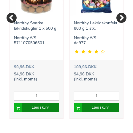
Nordthy Stærke
Nordthy Lakridskonfekt
lakridskugler 1 x 500 g
800 g 1 stk.
Nordthy A/S
Nordthy A/S
5711070506501
de977
99,96 DKK
109,96 DKK
94,96 DKK
94,96 DKK
(inkl. moms)
(inkl. moms)
Læg i kurv
Læg i kurv