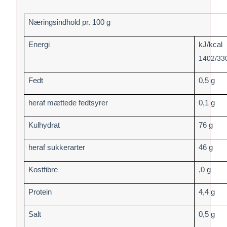
Næringsindhold pr. 100 g
Energi
kJ/kcal
1402/33
Fedt
0,5 g
heraf mættede fedtsyrer
0,1 g
Kulhydrat
76 g
heraf sukkerarter
46 g
Kostfibre
,0 g
Protein
4,4 g
Salt
0,5 g