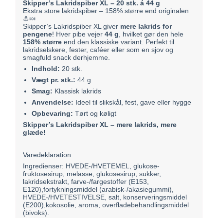
Skipper’s Lakridspiber XL – 20 stk. á 44 g
Ekstra store lakridspiber – 158% større end originalen
⚓🍬
Skipper’s Lakridspiber XL giver
mere lakrids for
pengene
! Hver pibe vejer
44 g
, hvilket gør den hele
158% større
end den klassiske variant. Perfekt til
lakridselskere, fester, caféer eller som en sjov og
smagfuld snack derhjemme.
Indhold:
20 stk.
Vægt pr. stk.:
44 g
Smag:
Klassisk lakrids
Anvendelse:
Ideel til slikskål, fest, gave eller hygge
Opbevaring:
Tørt og køligt
Skipper’s Lakridspiber XL – mere lakrids, mere
glæde!
Varedeklaration
Ingredienser: HVEDE-/HVETEMEL, glukose-
fruktosesirup, melasse, glukosesirup, sukker,
lakridsekstrakt, farve-/fargestoffer (E153,
E120),fortykningsmiddel (arabisk-/akasiegummi),
HVEDE-/HVETESTIVELSE, salt, konserveringsmiddel
(E200),kokosolie, aroma, overfladebehandlingsmiddel
(bivoks).