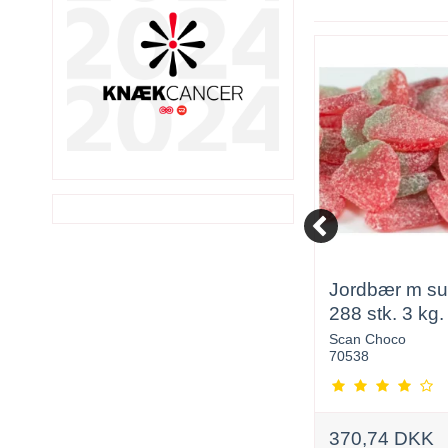
Toms store
Jordbær m su
trommestikker ca. 560
288 stk. 3 kg.
Stk. 3 kg.
Toms
Scan Choco
5774540469324
70538
398,00 DKK
370,74 DKK