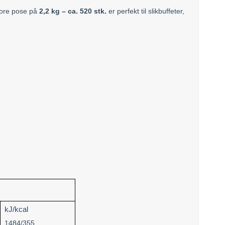
tore pose på
2,2 kg – ca. 520 stk.
er perfekt til slikbuffeter,
kJ/kcal
1484/355