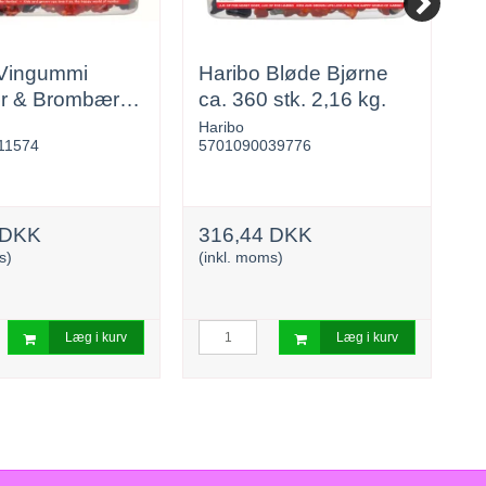
 Vingummi
Haribo Bløde Bjørne
H
r & Brombær
ca. 360 stk. 2,16 kg.
7
Haribo
C
11574
5701090039776
0
 DKK
316,44 DKK
3
s)
(inkl. moms)
(i
Læg i kurv
Læg i kurv