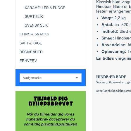
Klassisk blød vin
Hindbær Både er b
KARAMELLER & FUDGE
fester, arrangemen
SURT SLIK
Vægt:
2,2 kg
Antal:
ca. 520 s
SVENSK SLIK
Indhold:
Blød 
CHIPS & SNACKS
Smag:
Hindbær
SAFT & KAGE
Anvendelse:
Id
Opbevaring:
Tø
BEGIVENHED
En tidløs vingu
ERHVERV
HINDBÆR BÅDE
Sukker, Glukosesirup, ge
overfladebehandslingsmi
Tilmeld dig
nyhedsbrevet
Når du tilmelder dig vores
nyhedsbrev accepterer du
samtidig
privatlivspolitikken