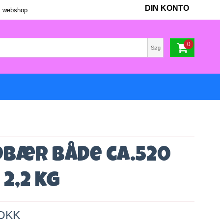
DIN KONTO
 webshop
0
Søg
dbær Både ca.520
 2,2 kg
 DKK