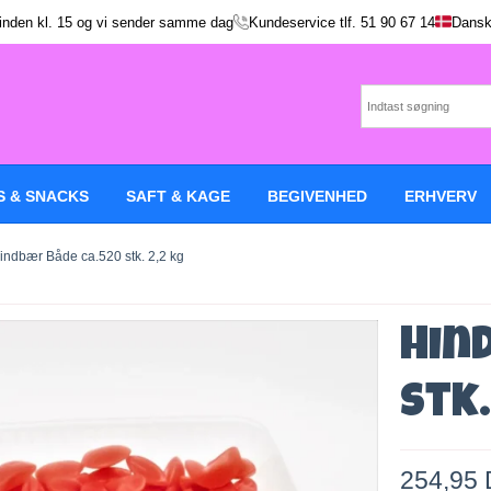
 inden kl. 15 og vi sender samme dag
Kundeservice tlf.
51 90 67 14
Dansk
S & SNACKS
SAFT & KAGE
BEGIVENHED
ERHVERV
indbær Både ca.520 stk. 2,2 kg
Hin
stk.
254,95