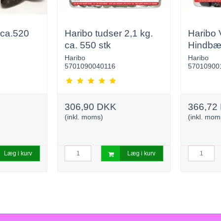
 ca.520
Haribo tudser 2,1 kg.
Haribo
ca. 550 stk
Hindbæ
2,7 kg
Haribo
Haribo
5701090040116
57010900
306,90 DKK
366,72
(inkl. moms)
(inkl. mom
Læg i kurv
Læg i kurv