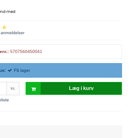
anmeldelser
enr.:
5707560450041
us:
På lager
Læg i kurv
ks.
eliste