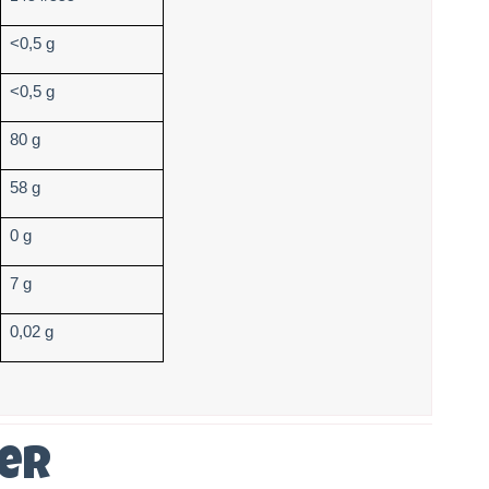
<0,5 g
<0,5 g
80 g
58 g
0 g
7 g
0,02 g
ver