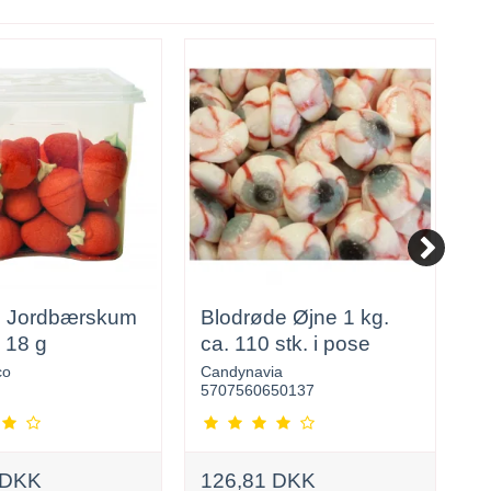
 Jordbærskum
Blodrøde Øjne 1 kg.
H
x 18 g
ca. 110 stk. i pose
c
co
Candynavia
C
5707560650137
8
 DKK
126,81 DKK
1