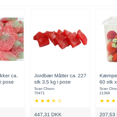
kker ca.
Jordbær Måtter ca. 227
Kæmpe
 i pose
stk 3,5 kg i pose
60 stk 
Scan Choco
Scan Cho
70471
21368
447,31 DKK
207,53