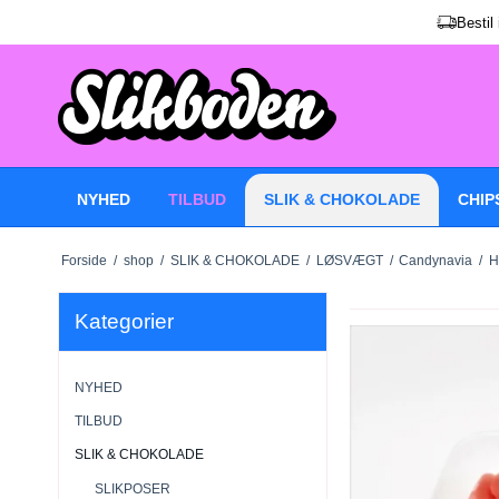
Bestil
NYHED
TILBUD
SLIK & CHOKOLADE
CHIP
Forside
/
shop
/
SLIK & CHOKOLADE
/
LØSVÆGT
/
Candynavia
/
H
Kategorier
NYHED
TILBUD
SLIK & CHOKOLADE
SLIKPOSER