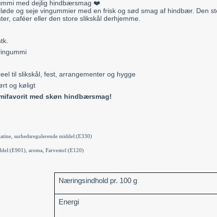
gummi med dejlig hindbærsmag ❤️
løde og seje vingummier med en frisk og sød smag af hindbær. Den s
ter, caféer eller den store slikskål derhjemme.
tk.
vingummi
eel til slikskål, fest, arrangementer og hygge
rt og køligt
mmifavorit med skøn hindbærsmag!
latine, surhedsregulerende middel:(E330)
ddel:(E901), aroma, Farvestof:(E120)
Næringsindhold pr. 100 g
Energi