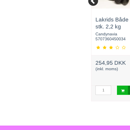
,5
Godt & Blandet
Lakrids Både
Original Vegansk 2 kg
stk. 2,2 kg
Leaf/Cloetta
Candynavia
SN-1095
5707360450034
265,00 DKK
254,95 DKK
(inkl. moms)
(inkl. moms)
urv
Læg i kurv