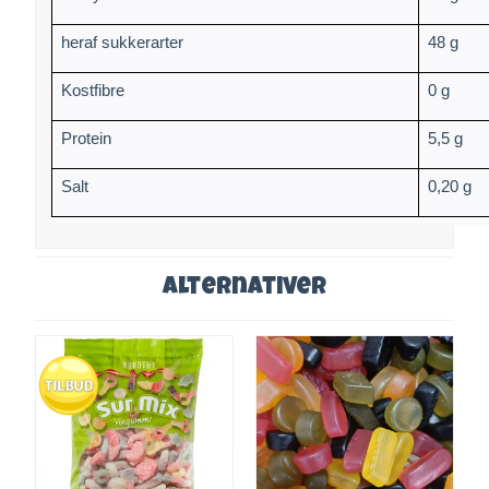
heraf sukkerarter
48 g
Kostfibre
0 g
Protein
5,5 g
Salt
0,20 g
Alternativer