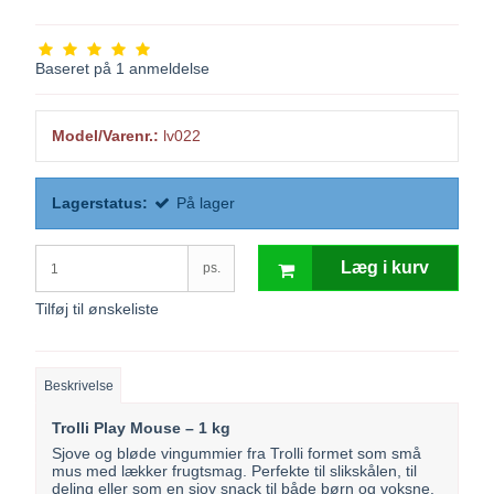
Baseret på
1
anmeldelse
Model/Varenr.:
lv022
Lagerstatus:
På lager
Læg i kurv
ps.
Tilføj til ønskeliste
Beskrivelse
Trolli Play Mouse – 1 kg
Sjove og bløde vingummier fra Trolli formet som små
mus med lækker frugtsmag. Perfekte til slikskålen, til
deling eller som en sjov snack til både børn og voksne.