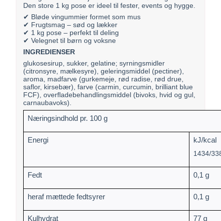
Den store 1 kg pose er ideel til fester, events og hygge.
✔ Bløde vingummier formet som mus
✔ Frugtsmag – sød og lækker
✔ 1 kg pose – perfekt til deling
✔ Velegnet til børn og voksne
INGREDIENSER
glukosesirup, sukker, gelatine; syrningsmidler
(citronsyre, mælkesyre), geleringsmiddel (pectiner),
aroma, madfarve (gurkemeje, rød radise, rød drue,
saflor, kirsebær), farve (carmin, curcumin, brilliant blue
FCF), overfladebehandlingsmiddel (bivoks, hvid og gul,
carnaubavoks).
Næringsindhold pr. 100 g
Energi
kJ/kcal
1434/33
Fedt
0,1 g
heraf mættede fedtsyrer
0,1 g
Kulhydrat
77 g