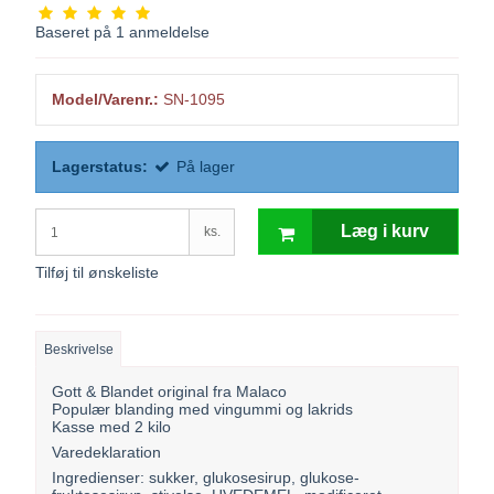
Baseret på
1
anmeldelse
Model/Varenr.:
SN-1095
Lagerstatus:
På lager
Læg i kurv
ks.
Tilføj til ønskeliste
Beskrivelse
Gott & Blandet original fra Malaco
Populær blanding med vingummi og lakrids
Kasse med 2 kilo
Varedeklaration
Ingredienser: sukker, glukosesirup, glukose-