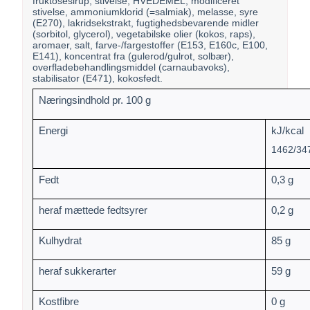
fruktosesirup, stivelse, HVEDEMEL, modificeret
stivelse, ammoniumklorid (=salmiak), melasse, syre
(E270), lakridsekstrakt, fugtighedsbevarende midler
(sorbitol, glycerol), vegetabilske olier (kokos, raps),
aromaer, salt, farve-/fargestoffer (E153, E160c, E100,
E141), koncentrat fra (gulerod/gulrot, solbær),
overfladebehandlingsmiddel (carnaubavoks),
stabilisator (E471), kokosfedt.
Næringsindhold pr. 100 g
Energi
kJ/kcal
1462/34
Fedt
0,3 g
heraf mættede fedtsyrer
0,2 g
Kulhydrat
85 g
heraf sukkerarter
59 g
Kostfibre
0 g