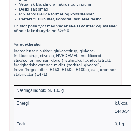
Vegansk blanding af lakrids og vingummi
Dejlig salt smag
Mix af forskellige former og konsistenser
Perfekt til slikbuffet, kontoret, fest eller deling
En stor pose fyldt med
veganske favoritter og masser
af salt lakridsnydelse
😋🌱🧂
Varedeklaration
Ingredienser: sukker, glukosesirup, glukose-
fruktosesirup, stivelse, HVEDEMEL, modificeret
stivelse, ammoniumklorid (=salmiak), lakridsekstrakt,
fugtighedsbevarende midler (sorbitol, glycerol),
farve-/fargestoffer (E153, E150c, E160c), salt, aromaer,
stabilisator (E471).
Næringsindhold pr. 100 g
Energi
kJ/kcal
1448/34
Fedt
0,1 g