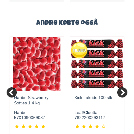
Andre købte også
Haribo Strawberry
Kick Lakrids 100 stk.
Softies 1.4 kg
Haribo
Leaf/Cloetta
5701090069087
7622200293117