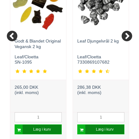
Godt & Blandet Original
Leaf Djungelvrål 2 kg
Vegansk 2 kg
Leaf/Cloetta
Leaf/Cloetta
SN-1095
7330869107682
265,00 DKK
286,38 DKK
(inkl. moms)
(inkl. moms)
Læg i kurv
Læg i kurv