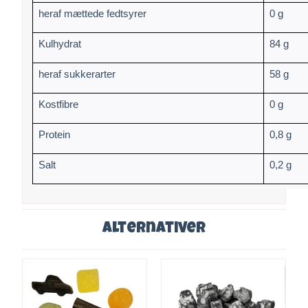
heraf mættede fedtsyrer
0 g
Kulhydrat
84 g
heraf sukkerarter
58 g
Kostfibre
0 g
Protein
0,8 g
Salt
0,2 g
Alternativer