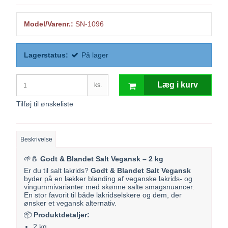
Model/Varenr.:
SN-1096
Lagerstatus:
På lager
Læg i kurv
ks.
Tilføj til ønskeliste
Beskrivelse
🌱🧂
Godt & Blandet Salt Vegansk – 2 kg
Er du til salt lakrids?
Godt & Blandet Salt Vegansk
byder på en lækker blanding af veganske lakrids- og
vingummivarianter med skønne salte smagsnuancer.
En stor favorit til både lakridselskere og dem, der
ønsker et vegansk alternativ.
📦
Produktdetaljer:
2 kg