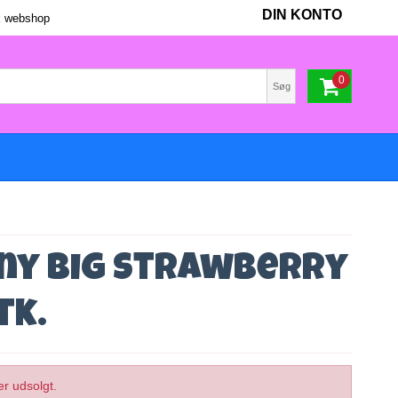
DIN KONTO
 webshop
0
Søg
ny Big Strawberry
tk.
er udsolgt.