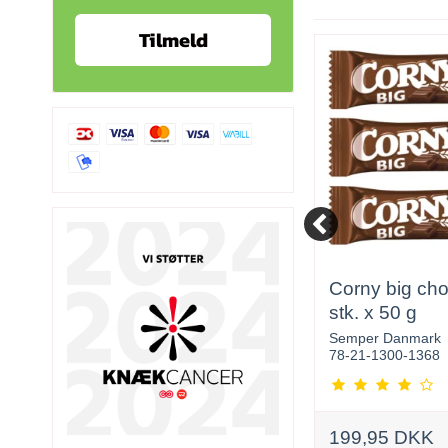
Tilmeld
90
Belgisk Trøffel Coffee 1
Corny big ch
x 150 g
stk. x 50 g
Slikboden ApS
Semper Danmark
76105
78-21-1300-1368
34,96 DKK
199,95 DKK