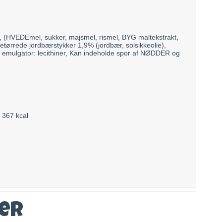
, (HVEDEmel, sukker, majsmel, rismel, BYG maltekstrakt,
ysetørrede jordbærstykker 1,9% (jordbær, solsikkeolie),
t, emulgator: lecithiner, Kan indeholde spor af NØDDER og
 367 kcal
ver