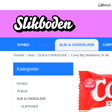
Bestil
NYHED
TILBUD
SLIK & CHOKOLADE
CHIP
Forside
/
shop
/
SLIK & CHOKOLADE
/
Corny Big Strawberry 24 stk.
Kategorier
NYHED
TILBUD
SLIK & CHOKOLADE
SLIKPOSER