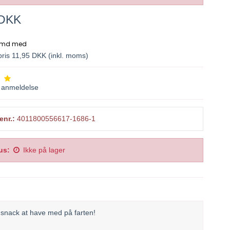
 DKK
spris 11,95 DKK
(inkl. moms)
anmeldelse
enr.:
4011800556617-1686-1
us:
Ikke på lager
snack at have med på farten!