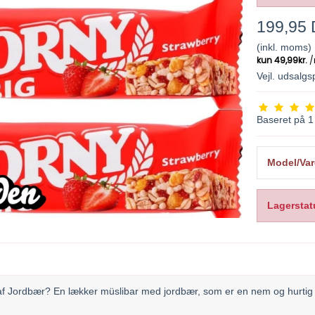
199,95
(inkl. moms)
Vejl. udsalg
Baseret på
1
Model/Var
Lagerstat
f Jordbær? En lækker müslibar med jordbær, som er en nem og hurtig 