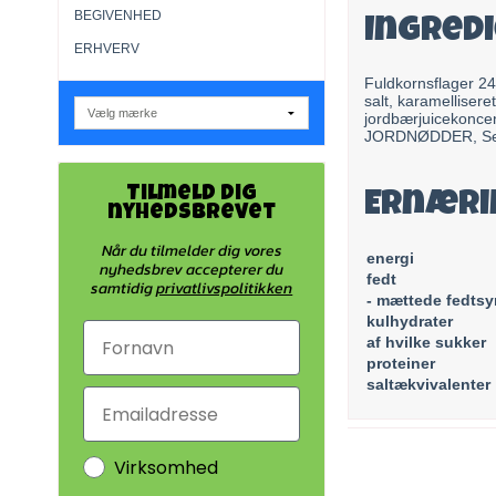
BEGIVENHED
Ingred
ERHVERV
Fuldkornsflager 24
salt, karamellisere
jordbærjuicekoncen
JORDNØDDER, Sem
Tilmeld dig
Ernæri
nyhedsbrevet
Når du tilmelder dig vores
energi
nyhedsbrev accepterer du
fedt
samtidig
privatlivspolitikken
- mættede fedtsy
kulhydrater
af hvilke sukker
proteiner
saltækvivalenter
Virksomhed