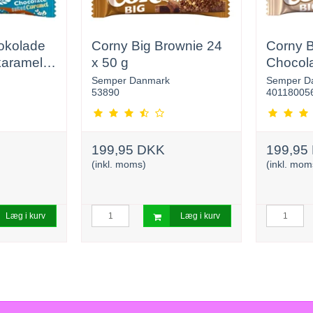
okolade
Corny Big Brownie 24
Corny B
karamel
x 50 g
Chocola
Semper Danmark
Semper D
53890
40118005
199,95 DKK
199,95
(inkl. moms)
(inkl. mom
Læg i kurv
Læg i kurv