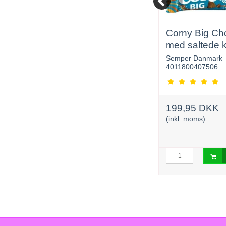
Miniatures mix 3 kg ca.
Corny Big Ch
296 stk.
med saltede 
24 x 40 g
Masterfood
Semper Danmark
46369-1754
4011800407506
688,00 DKK
199,95 DKK
(inkl. moms)
(inkl. moms)
urv
Læg i kurv