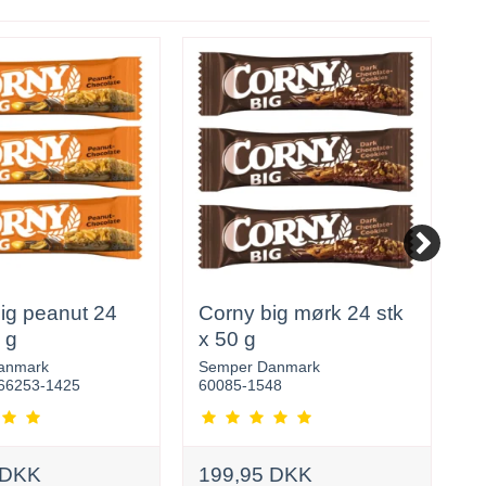
ig peanut 24
Corny big mørk 24 stk
C
 g
x 50 g
s
anmark
Semper Danmark
S
66253-1425
60085-1548
5
 DKK
199,95 DKK
1