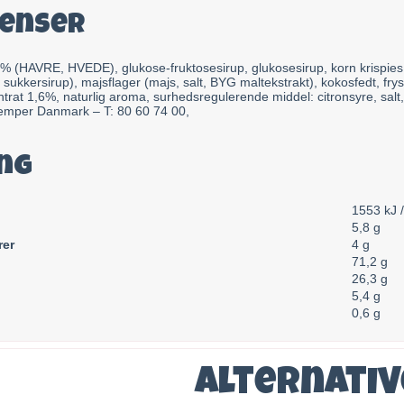
ienser
% (HAVRE, HVEDE), glukose-fruktosesirup, glukosesirup, korn krispies
t sukkersirup), majsflager (majs, salt, BYG maltekstrakt), kokosfedt, fr
trat 1,6%, naturlig aroma, surhedsregulerende middel: citronsyre, sal
per Danmark – T: 80 60 74 00,
ng
1553 kJ /
5,8 g
rer
4 g
71,2 g
26,3 g
5,4 g
0,6 g
Alternati