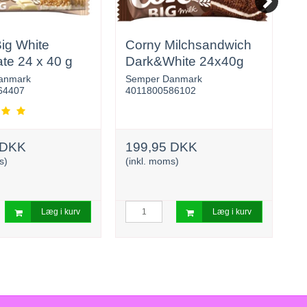
ig White
Corny Milchsandwich
M
te 24 x 40 g
Dark&White 24x40g
anmark
Semper Danmark
Ma
64407
4011800586102
4
 DKK
199,95 DKK
3
s)
(inkl. moms)
(i
Læg i kurv
Læg i kurv