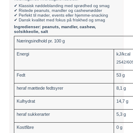
✔ Klassisk nøddeblanding med sprødhed og smag
✔ Ristede peanuts, mandler og cashewnødder
✔ Perfekt til møder, events eller hjemme-snacking
✔ Dansk kvalitet med fokus på friskhed og smag
Ingredienser:
peanuts, mandler, cashew,
solsikkeolie, salt
Næringsindhold pr. 100 g
Energi
kJ/kcal
2542/60
Fedt
53 g
heraf mættede fedtsyrer
8,1 g
Kulhydrat
14,7 g
heraf sukkerarter
5,3 g
Kostfibre
0 g