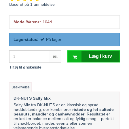
Baseret på
1
anmeldelse
Model/Varenr.:
104d
Lagerstatus:
På lager
Læg i kurv
ps.
Tilføj til ønskeliste
Beskrivelse
DK-NUTS Salty Mix
Salty Mix fra DK-NUTS er en klassisk og sprød
nøddeblanding, der kombinerer
ristede og let saltede
peanuts, mandler og cashewnødder
. Resultatet er
en lækker balance mellem salt og fyldig smag – perfekt
til snackbordet, møder, events eller som en
velsmagende hverdagsforkælelse.