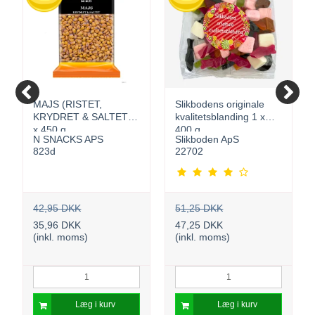
MAJS (RISTET,
Slikbodens originale
KRYDRET & SALTET) 1
kvalitetsblanding 1 x
x 450 g
400 g
N SNACKS APS
Slikboden ApS
823d
22702
42,95 DKK
51,25 DKK
35,96 DKK
47,25 DKK
(inkl. moms)
(inkl. moms)
Læg i kurv
Læg i kurv