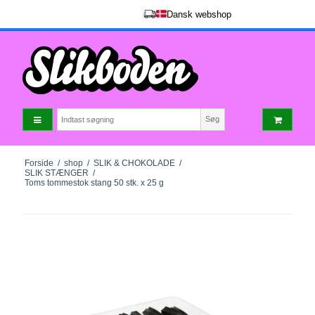
Dansk webshop
Søg
Forside
/
shop
/
SLIK & CHOKOLADE
/
SLIK STÆNGER
/
Toms tommestok stang 50 stk. x 25 g