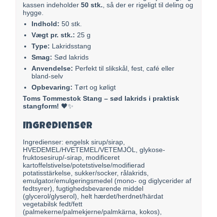
kassen indeholder
50 stk.
, så der er rigeligt til deling og
hygge.
Indhold:
50 stk.
Vægt pr. stk.:
25 g
Type:
Lakridsstang
Smag:
Sød lakrids
Anvendelse:
Perfekt til slikskål, fest, café eller
bland-selv
Opbevaring:
Tørt og køligt
Toms Tommestok Stang – sød lakrids i praktisk
stangform!
🖤✨
Ingredienser
Ingredienser: engelsk sirup/sirap,
HVEDEMEL/HVETEMEL/VETEMJÖL, glykose-
fruktosesirup/-sirap, modificeret
kartoffelstivelse/potetstivelse/modifierad
potatisstärkelse, sukker/socker, rålakrids,
emulgator/emulgeringsmedel (mono- og diglycerider af
fedtsyrer), fugtighedsbevarende middel
(glycerol/glyserol), helt hærdet/herdnet/härdat
vegetabilsk fedt/fett
(palmekerne/palmekjerne/palmkärna, kokos),