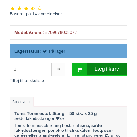
Baseret på
14
anmeldelser
Model/Varenr.:
5709678008077
Lagerstatus:
På lager
Læg i kurv
stk.
Tilføj til ønskeliste
Beskrivelse
Toms Tommestok Stang – 50 stk. x 25 g
Søde lakridsstænger 🖤🍬
Toms Tommestok Stang består af
små, søde
lakridsstænger
, perfekte til
slikskålen, festposer,
caféer eller bland-selv slik
. Hver stang vejer
25 g
, og