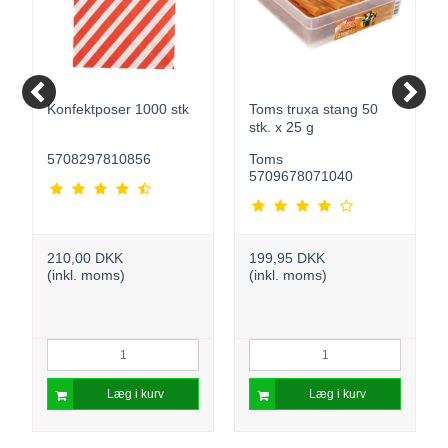
Konfektposer 1000 stk
Toms truxa stang 50
stk. x 25 g
5708297810856
Toms
5709678071040
210,00 DKK
199,95 DKK
(inkl. moms)
(inkl. moms)
Læg i kurv
Læg i kurv