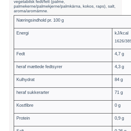
vegetabilsk fedt/fett (palme,
palmekerne/palmekjerne/palmkärna, kokos, raps), salt,
aroma/aromämne.
Næringsindhold pr. 100 g
Energi
kJ/kcal
1626/38
Fedt
4,7 g
heraf mættede fedtsyrer
4,3 g
Kulhydrat
84 g
heraf sukkerarter
71 g
Kostfibre
0 g
Protein
0,9 g
Salt
0,26 g