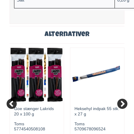
Alternativer
Goe stænger Lakrids
Heksehyl indpak 55 stk.
20 x 100 g
x 27 g
Toms
Toms
5774540508108
5709678096524