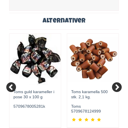
Alternativer
Toms guld karameller i
Toms karamella 500
pose 30 x 100 g
stk. 2,1 kg.
5709678005281k
Toms
5709678124999