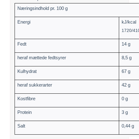
Næringsindhold pr. 100 g
Energi
kJ/kcal
1720/41
Fedt
14 g
heraf mættede fedtsyrer
8,5 g
Kulhydrat
67 g
heraf sukkerarter
42 g
Kostfibre
0 g
Protein
3 g
Salt
0,44 g