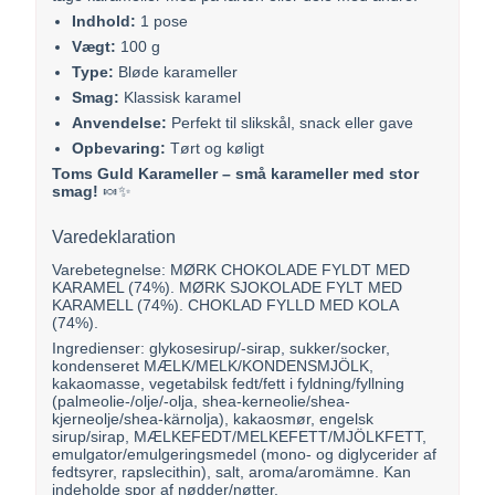
Indhold:
1 pose
Vægt:
100 g
Type:
Bløde karameller
Smag:
Klassisk karamel
Anvendelse:
Perfekt til slikskål, snack eller gave
Opbevaring:
Tørt og køligt
Toms Guld Karameller – små karameller med stor
smag!
🍬✨
Varedeklaration
Varebetegnelse: MØRK CHOKOLADE FYLDT MED
KARAMEL (74%). MØRK SJOKOLADE FYLT MED
KARAMELL (74%). CHOKLAD FYLLD MED KOLA
(74%).
Ingredienser: glykosesirup/-sirap, sukker/socker,
kondenseret MÆLK/MELK/KONDENSMJÖLK,
kakaomasse, vegetabilsk fedt/fett i fyldning/fyllning
(palmeolie-/olje/-olja, shea-kerneolie/shea-
kjerneolje/shea-kärnolja), kakaosmør, engelsk
sirup/sirap, MÆLKEFEDT/MELKEFETT/MJÖLKFETT,
emulgator/emulgeringsmedel (mono- og diglycerider af
fedtsyrer, rapslecithin), salt, aroma/aromämne. Kan
indeholde spor af nødder/nøtter.