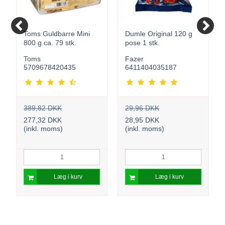
Toms Guldbarre Mini
Dumle Original 120 g
800 g ca. 79 stk.
pose 1 stk.
Toms
Fazer
5709678420435
6411404035187
389,82 DKK
29,96 DKK
277,32 DKK
28,95 DKK
(inkl. moms)
(inkl. moms)
Læg i kurv
Læg i kurv