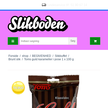
Søg
Forside
/
shop
/
BEGIVENHED
/
Slikbuffet
/
Brunt slik
/
Toms guld karameller i pose 1 x 100 g