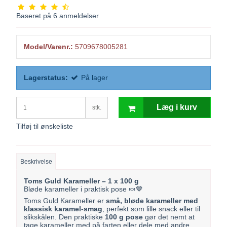
Baseret på
6
anmeldelser
Model/Varenr.:
5709678005281
Lagerstatus:
På lager
Læg i kurv
stk.
Tilføj til ønskeliste
Beskrivelse
Toms Guld Karameller – 1 x 100 g
Bløde karameller i praktisk pose 🍬🤎
Toms Guld Karameller er
små, bløde karameller med
klassisk karamel-smag
, perfekt som lille snack eller til
slikskålen. Den praktiske
100 g pose
gør det nemt at
tage karameller med på farten eller dele med andre.